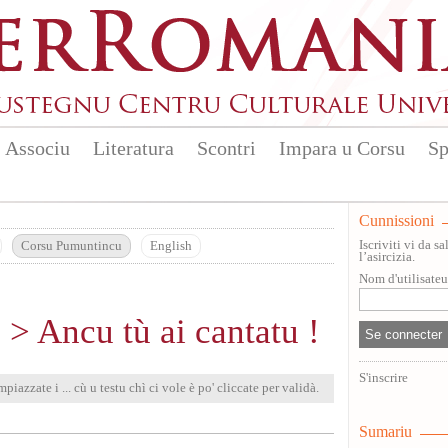
Associu
Literatura
Scontri
Impara u Corsu
Sp
Cunnissioni
Iscriviti vi da 
Corsu Pumuntincu
English
l’asircizia.
Nom d'utilisate
 > Ancu tù ai cantatu !
S'inscrire
mpiazzate i ... cù u testu chì ci vole è po' cliccate per validà.
Sumariu