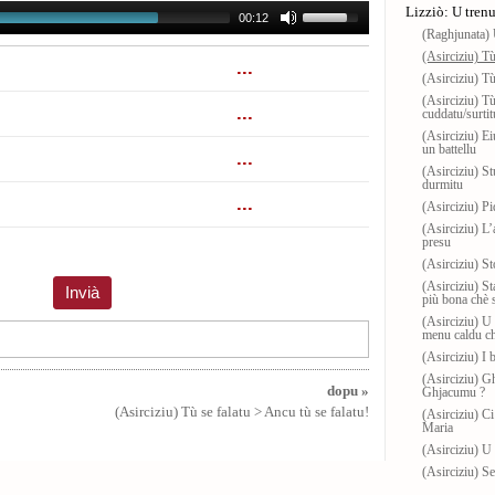
Lizziò: U tren
00:12
(Raghjunata) 
(Asirciziu) Tù
(Asirciziu) Tù
(Asirciziu) Tù
cuddatu/surtit
(Asirciziu) Ei
un battellu
(Asirciziu) S
durmitu
(Asirciziu) P
(Asirciziu) L’
presu
(Asirciziu) S
(Asirciziu) St
più bona chè s
(Asirciziu) U 
menu caldu ch
(Asirciziu) I b
(Asirciziu) G
dopu »
Ghjacumu ?
(Asirciziu) Tù se falatu > Ancu tù se falatu!
(Asirciziu) Ci
Maria
(Asirciziu) U 
(Asirciziu) Se