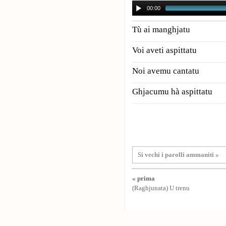
00:00
Tù ai manghjatu
Voi aveti aspittatu
Noi avemu cantatu
Ghjacumu hà aspittatu
Si vechi i parolli ammaniti »
« prima
(Raghjunata) U trenu