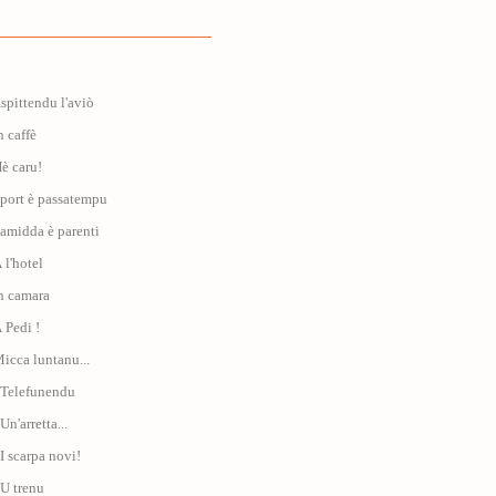
Aspittendu l'aviò
n caffè
Hè caru!
Sport è passatempu
Famidda è parenti
 l'hotel
In camara
À Pedi !
Micca luntanu...
: Telefunendu
Un'arretta...
 I scarpa novi!
 U trenu