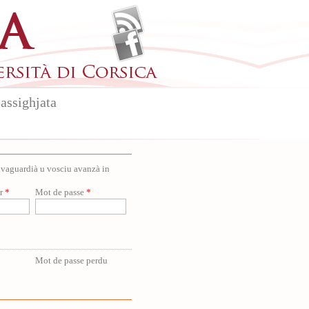
assighjata
salvaguardià u vosciu avanzà in
ur
*
Mot de passe
*
Mot de passe perdu