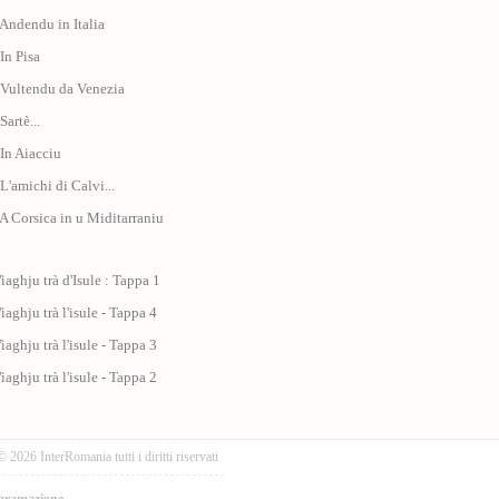
 Andendu in Italia
 In Pisa
 Vultendu da Venezia
Sartè...
 In Aiacciu
 L'amichi di Calvi...
 A Corsica in u Miditarraniu
iaghju trà d'Isule : Tappa 1
iaghju trà l'isule - Tappa 4
iaghju trà l'isule - Tappa 3
iaghju trà l'isule - Tappa 2
© 2026 InterRomania tutti i diritti riservati
gramazione