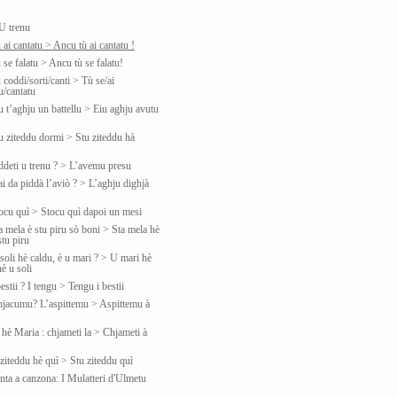
u
U trenu
 ai cantatu > Ancu tù ai cantatu !
 se falatu > Ancu tù se falatu!
 coddi/sorti/canti > Tù se/ai
u/cantatu
u t’aghju un battellu > Eiu aghju avutu
tu ziteddu dormi > Stu ziteddu hà
iddeti u trenu ? > L’avemu presu
ai da piddà l’aviò ? > L’aghju dighjà
tocu quì > Stocu quì dapoi un mesi
a mela è stu piru sò boni > Sta mela hè
tu piru
soli hè caldu, è u mari ? > U mari hè
è u soli
estii ? I tengu > Tengu i bestii
hjacumu? L’aspittemu > Aspittemu à
 hè Maria : chjameti la > Chjameti à
ziteddu hè quì > Stu ziteddu quì
nta a canzona: I Mulatteri d'Ulmetu