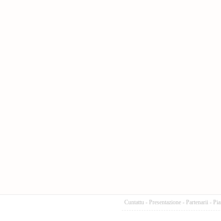
Cuntattu
-
Presentazione
-
Partenarii
-
Pia