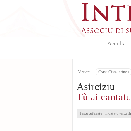
Aller au contenu principal
Accolta
Virsioni :
Corsu Cismuntincu
Asirciziu
Tù ai cantatu
Testu tufunatu : ind'è stu testu ri