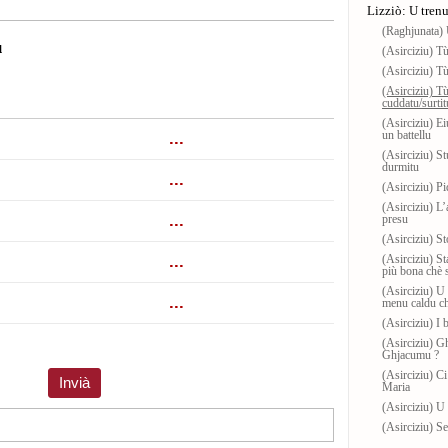
Lizziò: U tren
(Raghjunata) 
u
(Asirciziu) Tù
(Asirciziu) Tù
(Asirciziu) Tù
cuddatu/surtit
(Asirciziu) Ei
un battellu
(Asirciziu) S
durmitu
(Asirciziu) P
(Asirciziu) L’
presu
(Asirciziu) S
(Asirciziu) St
più bona chè s
(Asirciziu) U 
menu caldu ch
(Asirciziu) I b
(Asirciziu) G
Ghjacumu ?
(Asirciziu) Ci
Maria
(Asirciziu) U 
(Asirciziu) Se