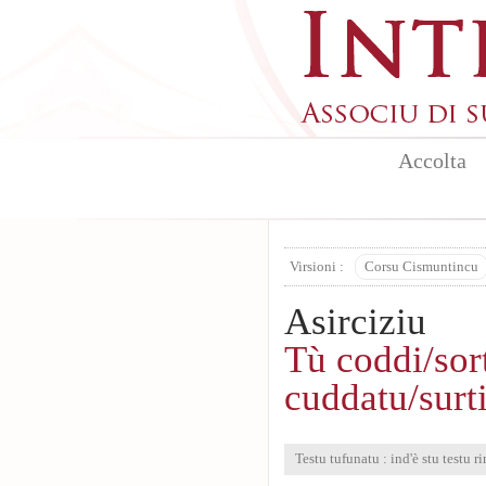
Aller au contenu principal
Accolta
Virsioni :
Corsu Cismuntincu
Asirciziu
Tù coddi/sort
cuddatu/surt
Testu tufunatu : ind'è stu testu ri