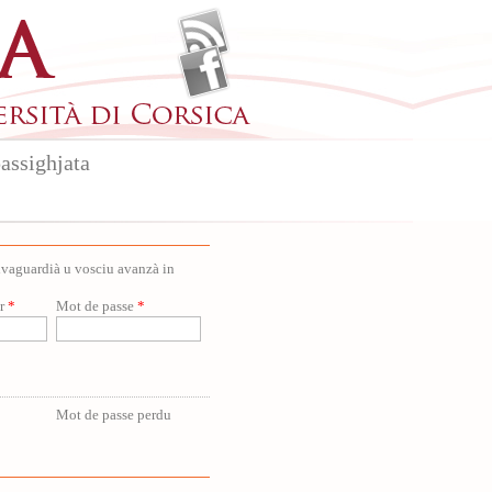
assighjata
salvaguardià u vosciu avanzà in
ur
*
Mot de passe
*
Mot de passe perdu