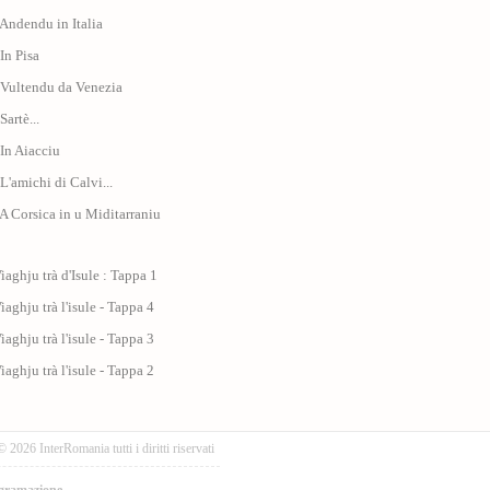
 Andendu in Italia
 In Pisa
 Vultendu da Venezia
Sartè...
 In Aiacciu
 L'amichi di Calvi...
 A Corsica in u Miditarraniu
iaghju trà d'Isule : Tappa 1
iaghju trà l'isule - Tappa 4
iaghju trà l'isule - Tappa 3
iaghju trà l'isule - Tappa 2
© 2026 InterRomania tutti i diritti riservati
gramazione