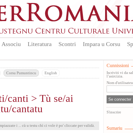
Associu
Literatura
Scontri
Impara u Corsu
Sp
Cunnissioni
Iscriviti vi da 
Corsu Pumuntincu
English
l’asircizia.
Nom d'utilisate
i/canti > Tù se/ai
itu/cantatu
S'inscrire
mpiazzate i ... cù u testu chì ci vole è po' cliccate per validà.
Sumariu