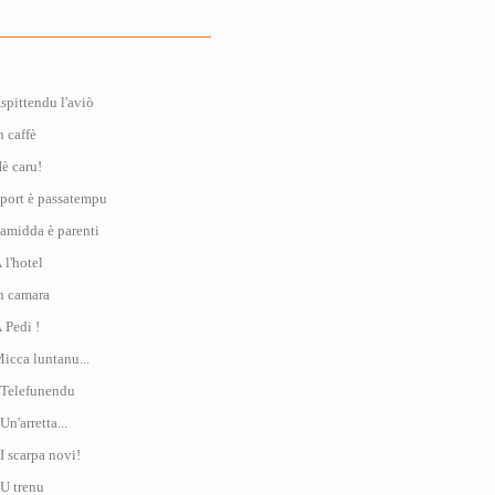
Aspittendu l'aviò
n caffè
Hè caru!
Sport è passatempu
Famidda è parenti
 l'hotel
In camara
À Pedi !
Micca luntanu...
: Telefunendu
Un'arretta...
 I scarpa novi!
 U trenu