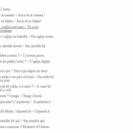
u
U trenu
 ai cantatu > Ancu tù ai cantatu !
 se falatu > Ancu tù se falatu!
 coddi/sorti/canti > Tù se/ai
u/cantatu
u t’aghju un battellu > Eiu aghju avutu
tu ziteddu dormi > Stu ziteddu hà
iddeti u trenu ? > L’avemu presu
ai da piddà l’aviò ? > L’aghju dighjà
tocu quì > Stocu quì dapoi un mesi
a mela è stu piru sò boni > Sta mela hè
tu piru
soli hè caldu, è u mari ? > U mari hè
è u soli
estii ? I tengu > Tengu i bestii
hjacumu? L’aspittemu > Aspittemu à
 hè Maria : chjameti la > Chjameti à
ziteddu hè quì > Stu ziteddu quì
nta a canzona: I Mulatteri d'Ulmetu