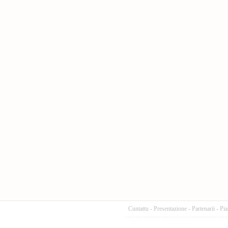
Cuntattu
-
Presentazione
-
Partenarii
-
Pia