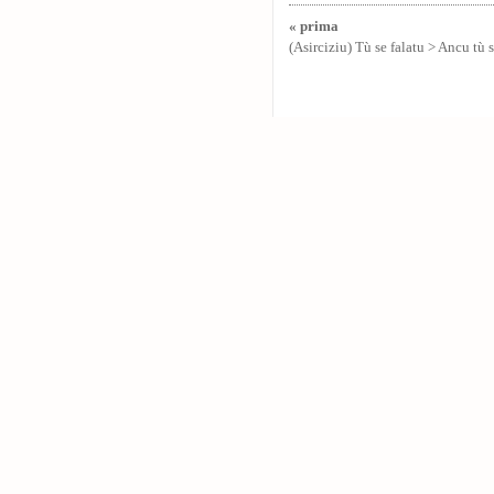
« prima
(Asirciziu) Tù se falatu > Ancu tù s