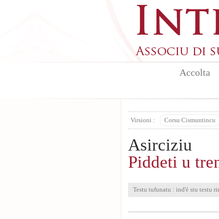
Aller au contenu principal
Accolta
Virsioni :
Corsu Cismuntincu
Asirciziu
Piddeti u tr
Testu tufunatu : ind'è stu testu ri