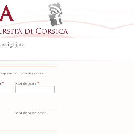
assighjata
salvaguardià u vosciu avanzà in
ur
*
Mot de passe
*
Mot de passe perdu