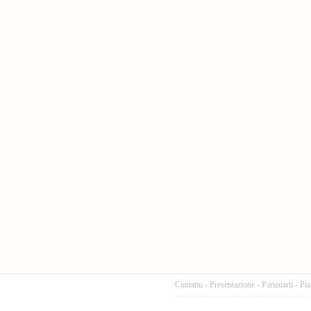
Cuntattu
-
Presentazione
-
Partenarii
-
Pia