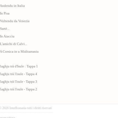
 Andendu in Italia
 In Pisa
 Vultendu da Venezia
Sartè...
 In Aiacciu
 L'amichi di Calvi...
 A Corsica in u Miditarraniu
iaghju trà d'Isule : Tappa 1
iaghju trà l'isule - Tappa 4
iaghju trà l'isule - Tappa 3
iaghju trà l'isule - Tappa 2
© 2026 InterRomania tutti i diritti riservati
gramazione