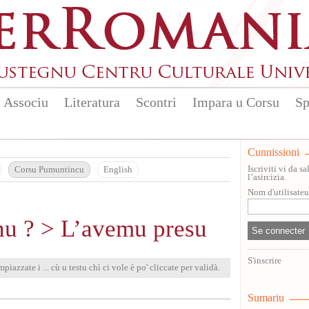
Associu
Literatura
Scontri
Impara u Corsu
Sp
Cunnissioni
Iscriviti vi da 
Corsu Pumuntincu
English
l’asircizia.
Nom d'utilisate
enu ? > L’avemu presu
S'inscrire
mpiazzate i ... cù u testu chì ci vole è po' cliccate per validà.
Sumariu