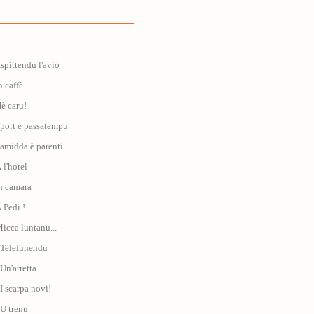
Aspittendu l'aviò
n caffè
Hè caru!
Sport è passatempu
Famidda è parenti
 l'hotel
In camara
À Pedi !
Micca luntanu...
: Telefunendu
Un'arretta...
 I scarpa novi!
 U trenu