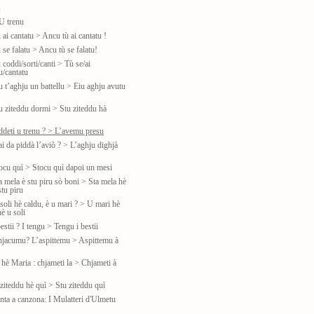
u
U trenu
 ai cantatu > Ancu tù ai cantatu !
 se falatu > Ancu tù se falatu!
 coddi/sorti/canti > Tù se/ai
u/cantatu
u t’aghju un battellu > Eiu aghju avutu
tu ziteddu dormi > Stu ziteddu hà
iddeti u trenu ? > L’avemu presu
ai da piddà l’aviò ? > L’aghju dighjà
tocu quì > Stocu quì dapoi un mesi
a mela è stu piru sò boni > Sta mela hè
tu piru
soli hè caldu, è u mari ? > U mari hè
è u soli
estii ? I tengu > Tengu i bestii
hjacumu? L’aspittemu > Aspittemu à
 hè Maria : chjameti la > Chjameti à
ziteddu hè quì > Stu ziteddu quì
nta a canzona: I Mulatteri d'Ulmetu