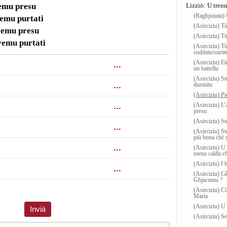
vemu presu
Lizziò: U tren
(Raghjunata) 
vemu purtati
(Asirciziu) Tù
vemu presu
(Asirciziu) Tù
vemu purtati
(Asirciziu) Tù
cuddatu/surtit
(Asirciziu) Ei
un battellu
(Asirciziu) S
durmitu
(Asirciziu) P
(Asirciziu) L’
presu
(Asirciziu) S
(Asirciziu) St
più bona chè s
(Asirciziu) U 
menu caldu ch
(Asirciziu) I b
(Asirciziu) G
Ghjacumu ?
(Asirciziu) Ci
Maria
(Asirciziu) U 
(Asirciziu) Se