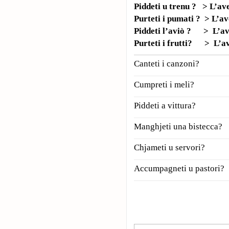
Piddeti u trenu ? > L’a
Purteti i pumati ? > L’a
Piddeti l’aviò ? > L’a
Purteti
i frutti? > L’a
Canteti i canzoni?
Cumpreti i meli?
Piddeti a vittura?
Manghjeti una bistecca?
Chjameti u servori?
Accumpagneti u pastori?