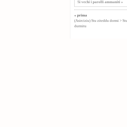
Si vechi i parolli ammaniti »
« prima
(Asirciziu) Stu ziteddu dormi > St
durmitu