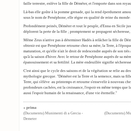
faille terrestre, enlève la fille de Déméter, et l'emporte dans son roy
Là-bas elle goûte à la pomme grenade, qui la rend éperdument amoure
sous le nom de Perséphone, elle règne en qualité de reine du monde 
Profondément peinés, Déméter et tout le peuple, d'Enna en Sicile jus
déplorent la perte de la fille ; promptement se propagent sécheresse, 
Même Zeus n'arrive pas à déterminer Hadès à relâcher la fille de Démé
obtenir est que Perséphone retourne chez sa mère, la Terre, à l'époque
maturation, et qu'elle n'ait le droit de redescendre auprès de son trè
qu'à la saison d'hiver. Avec le retour de Perséphone auprès de sa mère
épanouissement et sa fertilité. La mère endeuillée signifie sécheresse
C'est ainsi que le cycle des saisons et de la végétation se relie au d
mythologie grecque. "Déméter est la Terre et la semence, mais sa fille,
Terre, qui s'élève au printemps et retourne s'ensevelir à nouveau che
profondeurs cachées, est la croissance, l'espoir en même temps que l
aussi l'espoir humain de la renaissance, d'une vie éternelle."
« prima
(Ducumentu) Munimenti di a Grecia -
(Ducumentu) Mun
Demeter