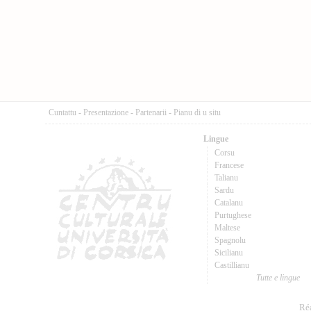
Cuntattu
-
Presentazione
-
Partenarii
-
Pianu di u situ
Lingue
Corsu
Francese
Talianu
Sardu
Catalanu
Purtughese
Maltese
Spagnolu
Sicilianu
Castillianu
Tutte e lingue
Réa