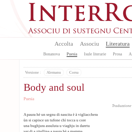
Aller au contenu principal
Accolta
Associu
Literatura
Bonanova
Puesia
Isule literarie
Prosa
A
Versione :
Alemanu
Corsu
Body and soul
Puesia
Traduzzione
A paura hè un segnu di nascita è à vigliacchera
ùn si capisce un tufone chì tocca u core
una bughjura assuluta u viaghju in daretu
ver di a zitellina a paura hè a mamma