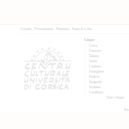
Cuntattu
-
Presentazione
-
Partenarii
-
Pianu di u situ
Lingue
Corsu
Francese
Talianu
Sardu
Catalanu
Purtughese
Maltese
Spagnolu
Sicilianu
Castillianu
Tutte e lingue
Réa