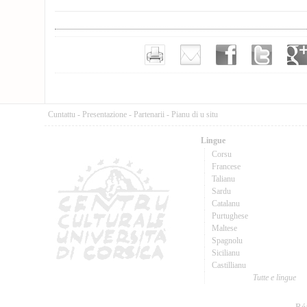
Cuntattu
-
Presentazione
-
Partenarii
-
Pianu di u situ
Lingue
Corsu
Francese
Talianu
Sardu
Catalanu
Purtughese
Maltese
Spagnolu
Sicilianu
Castillianu
Tutte e lingue
Réa