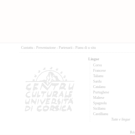
Cuntattu
-
Presentazione
-
Partenarii
-
Pianu di u situ
Lingue
Corsu
Francese
Talianu
Sardu
Catalanu
Purtughese
Maltese
Spagnolu
Sicilianu
Castillianu
Tutte e lingue
Réa