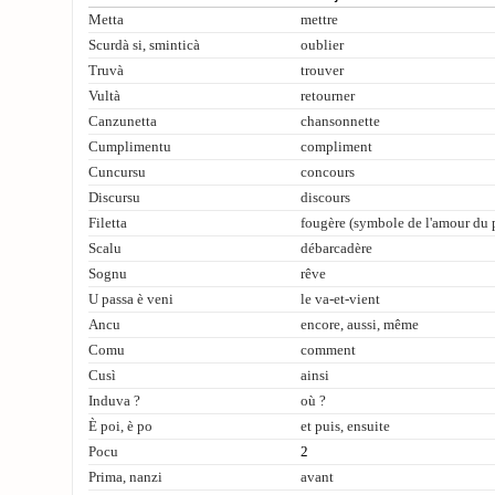
Metta
mettre
Scurdà si, sminticà
oublier
Truvà
trouver
Vultà
retourner
Canzunetta
chansonnette
Cumplimentu
compliment
Cuncursu
concours
Discursu
discours
Filetta
fougère (symbole de l'amour du 
Scalu
débarcadère
Sognu
rêve
U passa è veni
le va-et-vient
Ancu
encore, aussi, même
Comu
comment
Cusì
ainsi
Induva ?
où ?
È poi, è po
et puis, ensuite
Pocu
2
Prima, nanzi
avant