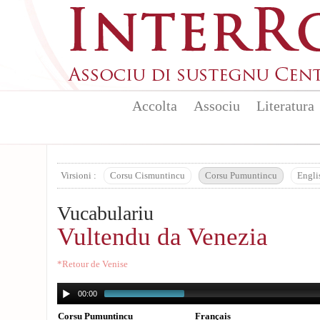
Aller au contenu principal
Accolta
Associu
Literatura
Virsioni :
Corsu Cismuntincu
Corsu Pumuntincu
Engli
Vucabulariu
Vultendu da Venezia
*Retour de Venise
00:00
Corsu Pumuntincu
Français