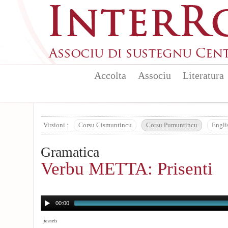
Aller au contenu principal
Accolta
Associu
Literatura
Virsioni :
Corsu Cismuntincu
Corsu Pumuntincu
Engli
Gramatica
Verbu METTA: Prisenti
00:00
je mets