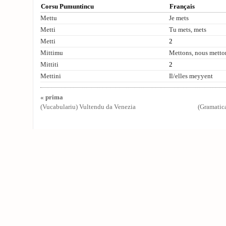
Corsu Pumuntincu
Français
Mettu
Je mets
Metti
Tu mets, mets
Metti
2
Mittimu
Mettons, nous metto
Mittiti
2
Mettini
Il/elles meyyent
« prima
(Vucabulariu) Vultendu da Venezia
(Gramatic