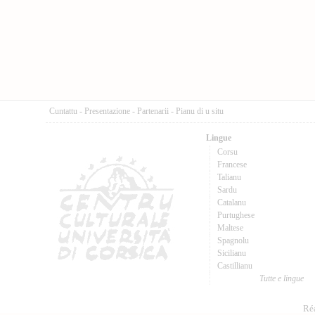
Cuntattu
-
Presentazione
-
Partenarii
-
Pianu di u situ
Lingue
Corsu
Francese
Talianu
Sardu
Catalanu
Purtughese
Maltese
Spagnolu
Sicilianu
Castillianu
Tutte e lingue
Réa