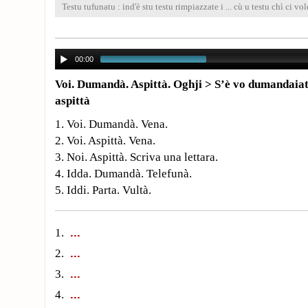
Testu tufunatu : ind'è stu testu rimpiazzate i ... cù u testu chì ci vol
00:00
Voi. Dumandà.
Aspittà. Oghji
> S’è vo dumandaiati
aspittà
1. Voi. Dumandà. Vena.
2. Voi. Aspittà. Vena.
3. Noi. Aspittà. Scriva una lettara.
4. Idda. Dumandà. Telefunà.
5. Iddi. Parta. Vultà.
1.
2.
3.
4.