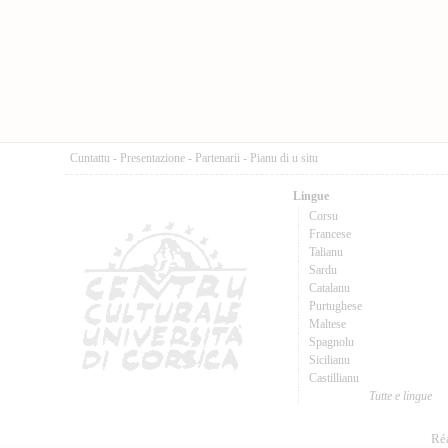
Cuntattu
-
Presentazione
-
Partenarii
-
Pianu di u situ
Lingue
Corsu
Francese
Talianu
Sardu
Catalanu
Purtughese
Maltese
Spagnolu
Sicilianu
Castillianu
Tutte e lingue
Réa