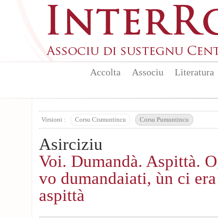
Aller au contenu principal
Accolta
Associu
Literatura
Virsioni :
Corsu Cismuntincu
Corsu Pumuntincu
Asirciziu
Voi. Dumandà. Aspittà. O
vo dumandaiati, ùn ci era
aspittà