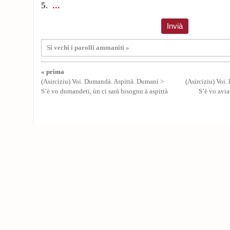
5.
Si vechi i parolli ammaniti »
« prima
(Asirciziu) Voi. Dumandà. Aspittà. Dumani >
(Asirciziu) Voi.
S’è vo dumandeti, ùn ci sarà bisognu à aspittà
S’è vo avia