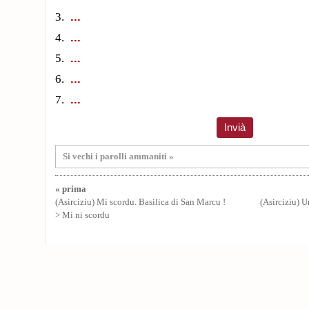
3.
4.
5.
6.
7.
Si vechi i parolli ammaniti »
« prima
(Asirciziu) Mi scordu. Basilica di San Marcu !
(Asirciziu) U
> Mi ni scordu