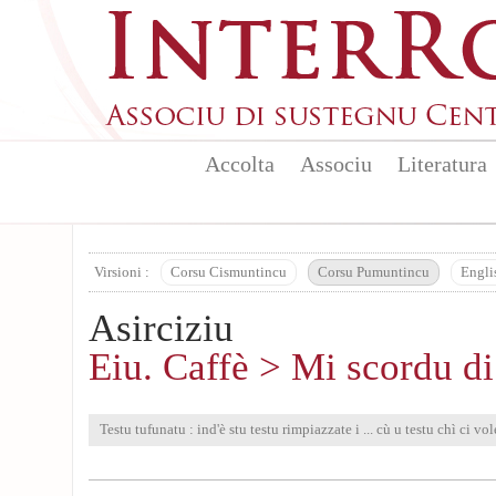
Aller au contenu principal
Accolta
Associu
Literatura
Virsioni :
Corsu Cismuntincu
Corsu Pumuntincu
Engli
Asirciziu
Eiu. Caffè > Mi scordu di
Testu tufunatu : ind'è stu testu rimpiazzate i ... cù u testu chì ci vol