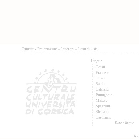
Cuntattu
-
Presentazione
-
Partenarii
-
Pianu di u situ
Lingue
Corsu
Francese
Talianu
Sardu
Catalanu
Purtughese
Maltese
Spagnolu
Sicilianu
Castillianu
Tutte e lingue
Réa