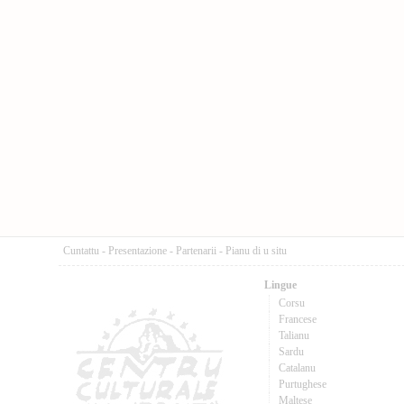
Cuntattu
-
Presentazione
-
Partenarii
-
Pianu di u situ
Lingue
Corsu
Francese
Talianu
Sardu
Catalanu
Purtughese
Maltese