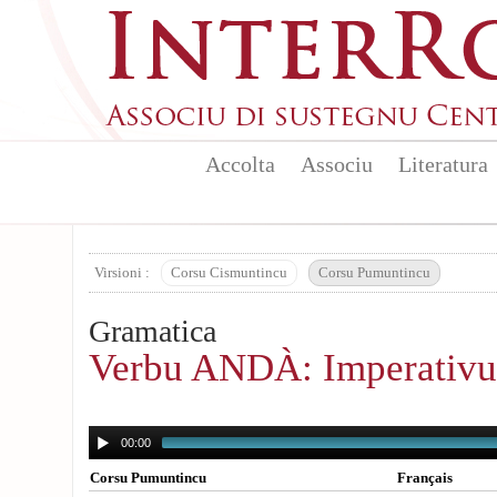
Aller au contenu principal
Accolta
Associu
Literatura
Virsioni :
Corsu Cismuntincu
Corsu Pumuntincu
Gramatica
Verbu ANDÀ: Imperativu 
00:00
Corsu Pumuntincu
Français