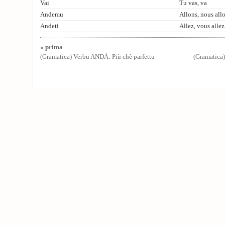
Vai
Tu vas, va
Andemu
Allons, nous all
Andeti
Allez, vous allez
« prima
(Gramatica) Verbu ANDÀ: Più chè parfettu
(Gramatica