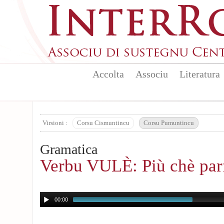
Aller au contenu principal
Accolta
Associu
Literatura
Virsioni :
Corsu Cismuntincu
Corsu Pumuntincu
Gramatica
Verbu VULÈ: Più chè par
00:00