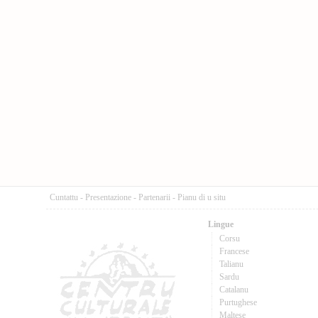
Cuntattu
-
Presentazione
-
Partenarii
-
Pianu di u situ
Lingue
Corsu
Francese
Talianu
Sardu
Catalanu
Purtughese
Maltese