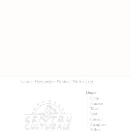
Cuntattu
-
Presentazione
-
Partenarii
-
Pianu di u situ
Lingue
Corsu
Francese
Talianu
Sardu
Catalanu
Purtughese
Maltese