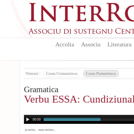
Aller au contenu principal
Accolta
Associu
Literatura
Virsioni :
Corsu Cismuntincu
Corsu Pumuntincu
Gramatica
Verbu ESSA: Cundiziunali
00:00
je serais... nous serions...