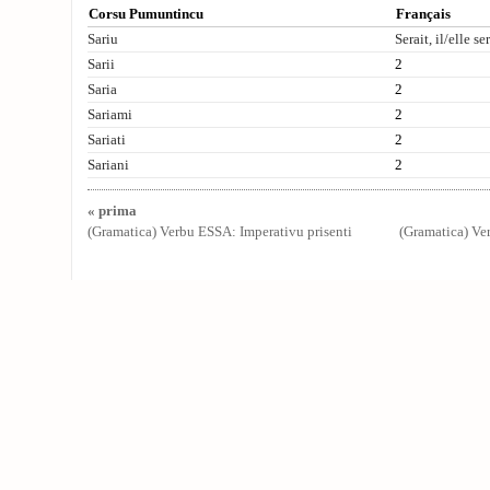
Corsu Pumuntincu
Français
Sariu
Serait, il/elle se
Sarii
2
Saria
2
Sariami
2
Sariati
2
Sariani
2
« prima
(Gramatica) Verbu ESSA: Imperativu prisenti
(Gramatica) Ve