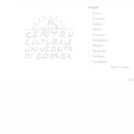
Lingue
Corsu
Francese
Talianu
Sardu
Catalanu
Purtughese
Maltese
Spagnolu
Sicilianu
Castillianu
Tutte e lingue
Réa