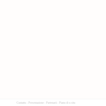
Cuntattu
-
Presentazione
-
Partenarii
-
Pianu di u situ