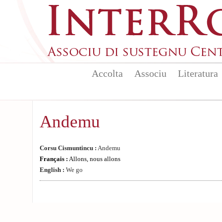
Aller au contenu principal
Accolta
Associu
Literatura
Andemu
Corsu Cismuntincu :
Andemu
Français :
Allons, nous allons
English :
We go