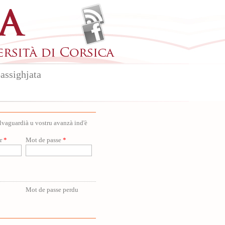
assighjata
salvaguardià u vostru avanzà ind'è
ur
*
Mot de passe
*
Mot de passe perdu