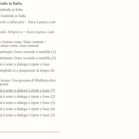
ndu in Italia
ndendu in Italia
 Andendu in Italia
sole si affaccava > Ancu à pena u sole
sole. Affaccà si > Ancu à pena u sole
iu Antone conta. Simu cuntenti >
tone conta, simu cuntenti
rasfurmà e frase secondu u mudellu (1)
rasfurmà e frase secondu u mudellu (2)
à à sente u dialogu è ripete e frase
umplettà cù a prupusione di tempu chì
'Europa. Una giovana di Muldavia dice
 pensa
à à sente u dialogu è ripete e frase (1)
à à sente u dialogu è ripete e frase (2)
à à sente u dialogu è ripete e frase (3)
à à sente u dialogu è ripete e frase (4)
à à sente u dialogu è ripete e frase (5)