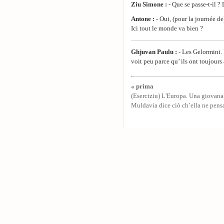
Ziu Simone
:
- Que se passe-t-il ?
Antone
:
- Oui, (pour la journée de
Ici tout le monde va bien ?
Ghjuvan Paulu
:
- Les Gelormini. 
voit peu parce qu’ ils ont toujours à
« prima
(Eserciziu) L'Europa. Una giovana
Muldavia dice ciò ch’ella ne pens