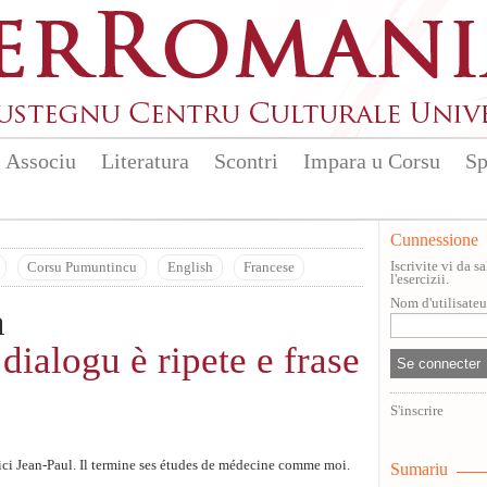
Associu
Literatura
Scontri
Impara u Corsu
Sp
Cunnessione
Iscrivite vi da 
Corsu Pumuntincu
English
Francese
l'esercizii.
Nom d'utilisate
n
 dialogu è ripete e frase
S'inscrire
ci Jean-Paul. Il termine ses études de médecine comme moi.
Sumariu