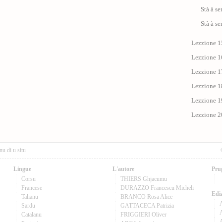
Stà à se
Stà à se
Lezzione 15
Lezzione 1
Lezzione 17 
Lezzione 18
Lezzione 19
Lezzione 20
nu di u situ
Lingue
L'autore
Pru
Corsu
THIERS Ghjacumu
Francese
DURAZZO Francescu Micheli
Ediz
Talianu
BRANCO Rosa Alice
Sardu
GATTACECA Patrizia
A
Catalanu
FRIGGIERI Oliver