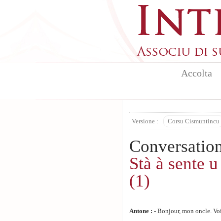
Aller au contenu principal
Accolta
Versione :
Corsu Cismuntincu
Conversatio
Stà à sente u
(1)
Antone
:
- Bonjour, mon oncle. Voi