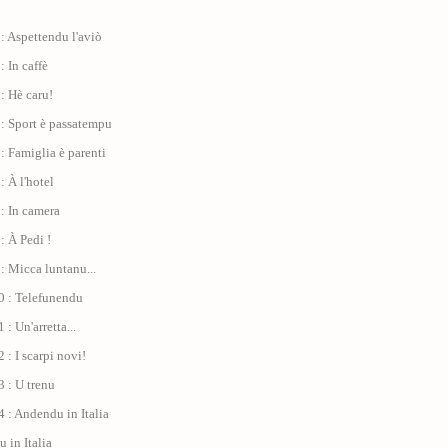
: Aspettendu l'aviò
: In caffè
: Hè caru!
: Sport è passatempu
: Famiglia è parenti
: À l'hotel
: In camera
: À Pedi !
: Micca luntanu...
0 : Telefunendu
: Un'arretta...
 : I scarpi novi!
 : U trenu
 : Andendu in Italia
 in Italia