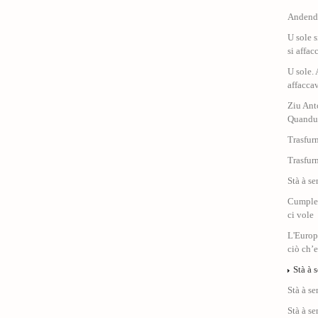
Andendu
U sole 
si affac
U sole. 
affacca
Ziu Ant
Quandu 
Trasfur
Trasfur
Stà à se
Cumplet
ci vole
L'Europ
ciò ch’
Stà à 
Stà à se
Stà à se