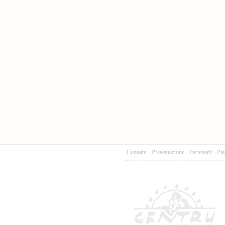
Cuntattu
-
Presentazione
-
Partenarii
-
Pia