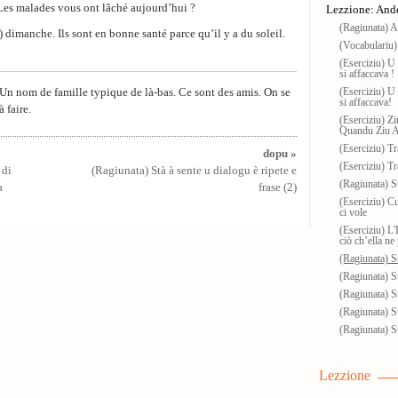
 Les malades vous ont lâché aujourd’hui ?
Lezzione: Ande
(Ragiunata) A
) dimanche. Ils sont en bonne santé parce qu’il y a du soleil.
(Vocabulariu)
(Eserciziu) U 
si affaccava !
Un nom de famille typique de là-bas. Ce sont des amis. On se
(Eserciziu) U 
si affaccava!
 faire.
(Eserciziu) Z
Quandu Ziu An
(Eserciziu) T
dopu »
(Eserciziu) T
 di
(Ragiunata) Stà à sente u dialogu è ripete e
(Ragiunata) St
a
frase (2)
(Eserciziu) C
ci vole
(Eserciziu) L
ciò ch’ella ne
(Ragiunata) St
(Ragiunata) St
(Ragiunata) St
(Ragiunata) St
(Ragiunata) St
Lezzione