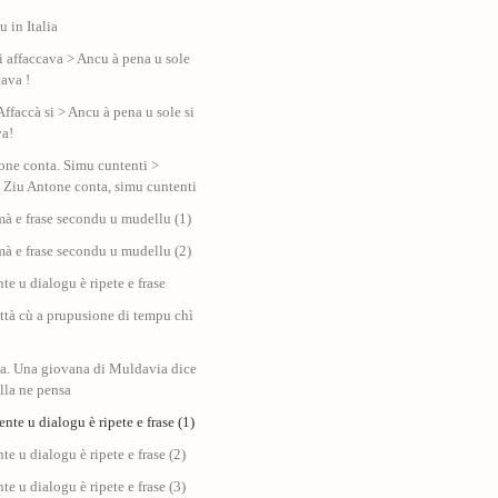
 in Italia
si affaccava > Ancu à pena u sole
cava !
Affaccà si > Ancu à pena u sole si
va!
one conta. Simu cuntenti >
Ziu Antone conta, simu cuntenti
mà e frase secondu u mudellu (1)
mà e frase secondu u mudellu (2)
nte u dialogu è ripete e frase
tà cù a prupusione di tempu chì
a. Una giovana di Muldavia dice
ella ne pensa
sente u dialogu è ripete e frase (1)
nte u dialogu è ripete e frase (2)
nte u dialogu è ripete e frase (3)