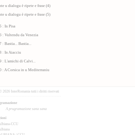
nte u dialogu è ripete e frase (4)
nte u dialogu è ripete e frase (5)
 : In Pisa
6 : Vultendu da Venezia
: Bastia... Bastia...
 : In Aiacciu
 : L'amichi di Calvi...
 : A Corsica in u Mediterraniu
© 2026 InterRomania tutti i diritti riservati
gramazione
A prugramazione sana sana
ioni
Albiana-CCU
lbiana
ALBIANA / CCU