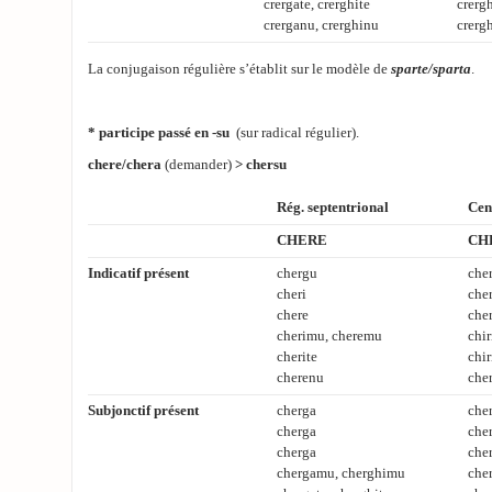
crergate, crerghite
crergh
crerganu, crerghinu
crerg
La conjugaison régulière s’établit sur le modèle de
sparte/sparta
.
* participe passé en
-su
(sur radical régulier).
chere/chera
(demander)
> chersu
Rég. septentrional
Cen
CHERE
CH
Indicatif présent
chergu
che
cheri
cher
chere
cher
cherimu, cheremu
chir
cherite
chir
cherenu
cher
Subjonctif présent
cherga
che
cherga
che
cherga
che
chergamu, cherghimu
che