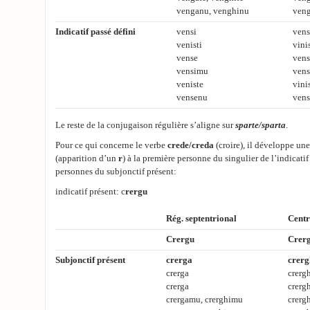
venganu, venghinu
veng
Indicatif passé défini
vensi
vens
venisti
vinis
vense
vens
vensimu
vens
veniste
vinis
vensenu
vens
Le reste de la conjugaison régulière s’aligne sur
sparte/sparta
.
Pour ce qui concerne le verbe
crede/creda
(croire), il développe une 
(apparition d’un
r
) à la première personne du singulier de l’indicatif 
personnes du subjonctif présent:
indicatif présent: c
rergu
Rég. septentrional
Centr
Crergu
Crer
Subjonctif présent
crerga
crerg
crerga
crerg
crerga
crerg
crergamu, crerghimu
crerg