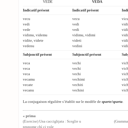
VEDE
VEDA
Indicatif présent
Indicatif présent
Indi
vecu
vecu
vic
vedi
vedi
vidi
vede
vedi
vidi
vidimu, videmu
vidimu, vidimi
vid
vidite, videte
videti
vidi
vedenu
vedini
vidi
Subjonctif présent
Subjonctif présent
Sub
veca
vechi
vic
veca
vechi
vic
veca
vechi
vic
vecamu
vechimi
vic
vecate
vechiti
vich
vecanu
vechini
vic
La conjugaison régulière s’établit sur le modèle de
sparte/sparta
.
« prima
(Exercise) Una caccighjata : Sceglie u
(Grammar
prunome chì ci vole