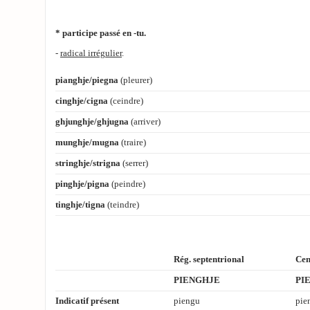
* participe passé en
-tu.
-
radical irrégulier
.
pianghje/piegna
(pleurer)
cinghje/cigna
(ceindre)
ghjunghje/ghjugna
(arriver)
munghje/mugna
(traire)
stringhje/strigna
(serrer)
pinghje/pigna
(peindre)
tinghje/tigna
(teindre)
Rég. septentrional
Cen
PIENGHJE
PI
Indicatif présent
piengu
pie