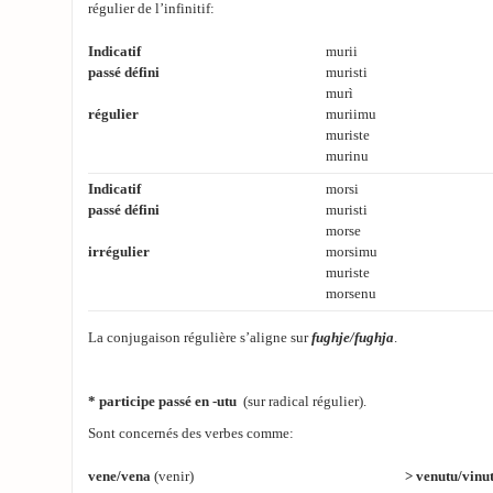
régulier de l’infinitif:
Indicatif
murii
passé défini
muristi
murì
régulier
muriimu
muriste
murinu
Indicatif
morsi
passé défini
muristi
morse
irrégulier
morsimu
muriste
morsenu
La conjugaison régulière s’aligne sur
fughje/fughja
.
* participe passé en
-utu
(sur radical régulier).
Sont concernés des verbes comme:
vene/vena
(venir)
> venutu/vinu