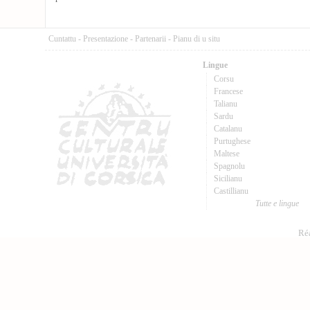
Cuntattu
-
Presentazione
-
Partenarii
-
Pianu di u situ
Lingue
Corsu
Francese
Talianu
Sardu
Catalanu
Purtughese
Maltese
Spagnolu
Sicilianu
Castillianu
Tutte e lingue
Réa