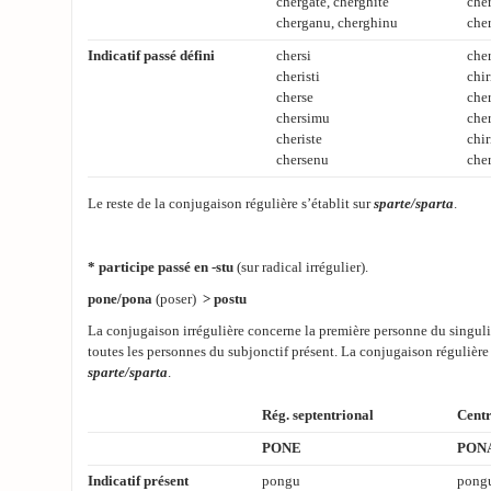
chergate, cherghite
cher
cherganu, cherghinu
che
Indicatif passé défini
chersi
cher
cheristi
chir
cherse
cher
chersimu
che
cheriste
chir
chersenu
cher
Le reste de la conjugaison régulière s’établit sur
sparte/sparta
.
* participe passé en
-stu
(sur radical irrégulier).
pone/pona
(poser)
> postu
La conjugaison irrégulière concerne la première personne du singulier
toutes les personnes du subjonctif présent. La conjugaison régulière 
sparte/sparta
.
Rég. septentrional
Centr
PONE
PON
Indicatif présent
pongu
pong