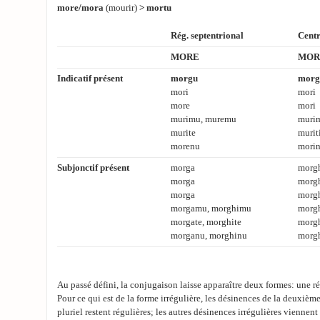
more/mora
(mourir)
> mortu
Rég. septentrional
Centr
MORE
MOR
Indicatif présent
morgu
morg
mori
mori
more
mori
murimu, muremu
muri
murite
murit
morenu
morin
Subjonctif présent
morga
morg
morga
morg
morga
morg
morgamu, morghimu
morg
morgate, morghite
morgh
morganu, morghinu
morg
Au passé défini, la conjugaison laisse apparaître deux formes: une rég
Pour ce qui est de la forme irrégulière, les désinences de la deuxièm
pluriel restent régulières; les autres désinences irrégulières viennent