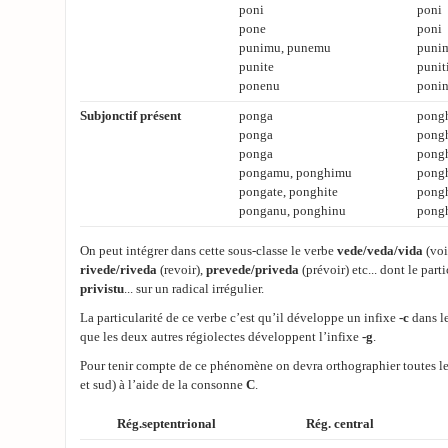
poni
poni
pone
poni
punimu, punemu
puni
punite
punit
ponenu
ponin
Subjonctif présent
ponga
pong
ponga
pong
ponga
pong
pongamu, ponghimu
pong
pongate, ponghite
pongh
ponganu, ponghinu
pong
On peut intégrer dans cette sous-classe le verbe
vede/veda/vida
(voi
rivede/riveda
(revoir),
prevede/priveda
(prévoir) etc... dont le part
privistu
... sur un radical irrégulier.
La particularité de ce verbe c’est qu’il développe un infixe
-c
dans le
que les deux autres régiolectes développent l’infixe
-g
.
Pour tenir compte de ce phénomène on devra orthographier toutes le
et sud) à l’aide de la consonne
C
.
Rég.septentrional
Rég. central