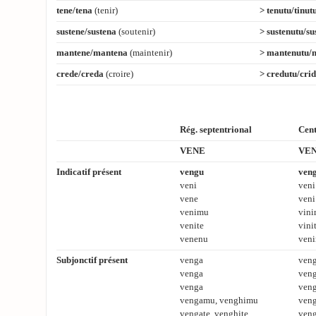
tene/tena
(tenir)
> tenutu/tinut
sustene/sustena
(soutenir)
> sustenutu/su
mantene/mantena
(maintenir)
> mantenutu/
crede/creda
(croire)
> credutu/cri
Rég. septentrional
Cent
VENE
VE
Indicatif présent
vengu
ven
veni
veni
vene
veni
venimu
vini
venite
vinit
venenu
veni
Subjonctif présent
venga
ven
venga
ven
venga
ven
vengamu, venghimu
ven
vengate, venghite
veng