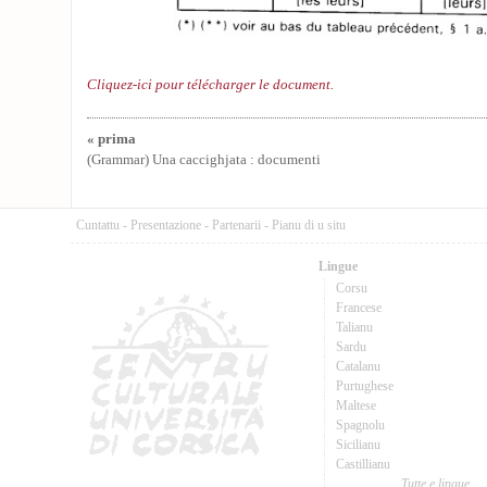
Cliquez-ici pour télécharger le document.
« prima
(Grammar) Una caccighjata : documenti
Cuntattu
-
Presentazione
-
Partenarii
-
Pianu di u situ
Lingue
Corsu
Francese
Talianu
Sardu
Catalanu
Purtughese
Maltese
Spagnolu
Sicilianu
Castillianu
Tutte e lingue