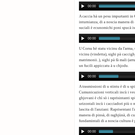
00:00
A caccia hà un pesu impurtanti in C
inturnianza, di a noscia manera di 
suciali è ecunomichi poni spucà is
00:00
U Corsu hè statu vicinu da l'arma, 
vicinu (vindetta), sighi pà caccighj
matrimonii..), sighi pà fà mali (arru
un fucili appiccatu à u chjodu.
00:00
A trasmissioni di u stintu è di u s
Cumunicazioni verticali incù i vech
ghjovani è chì sò i raprisintanti sp
urizontali incù i cacciadori più o 
lascita di l'anziani. Raprisentani l
manera di pinsà, di raghjùnà, di c
fundamintali di a noscia cultura è
00:00