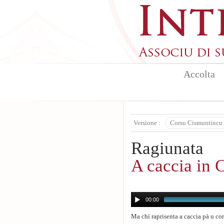
Skip to main content
Accolta
Versione :
Corsu Cismuntincu
Ragiunata
A caccia in 
00:00
Ma chì raprisenta a caccia pà u cor