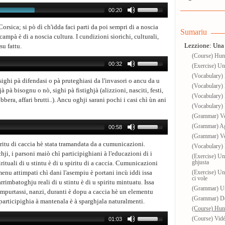
00:20
orsica; si pò dì ch'idda faci parti da poi sempri di a noscia
Sumariu
campà è di a noscia cultura. I cundizioni siorichi, culturali,
Lezzione: Una 
su fattu.
(Course) Hun
00:32
(Exercise) Una
(Vocabulary) 
sighi pà difendasi o pà pruteghiasi da l'invasori o ancu da u
(Vocabulary) 
à pà bisognu o nò, sighi pà fistighjà (alizzioni, nasciti, festi,
(Vocabulary) 
bbera, affari brutti..). Ancu oghji sarani pochi i casi chì ùn ani
(Vocabulary) 
(Grammar) Ver
(Grammar) Age
00:58
(Grammar) Ve
piritu di caccia hè stata tramandata da a cumunicazioni.
(Vocabulary) 
ji, i parsoni maiò chì participighiani à l'educazioni di i
(Exercise) Una
ghjusta
irituali di u stintu è di u spiritu di a caccia. Cumunicazioni
menu attimpati chì dani l'asempiu è portani incù iddi issa
(Exercise) Un
ci vole
'arrimbatoghju reali di u stintu è di u spiritu mintuatu. Issa
(Grammar) Un
umpurtassi, nanzi, duranti è dopu a caccia hè un elementu
(Grammar) Doc
 participighia à mantenala è à sparghjala naturalmenti.
(Course) Hunt
(Course) Vidé
01:03