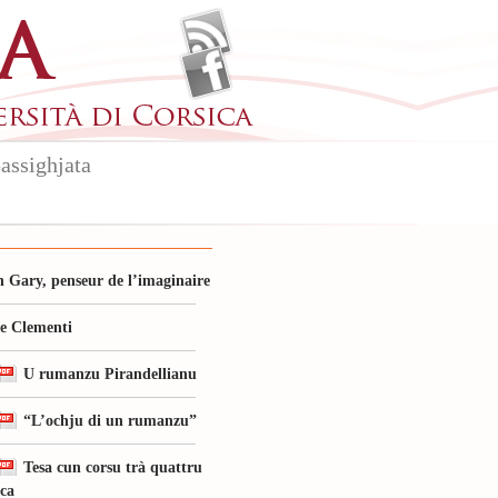
assighjata
 Gary, penseur de l’imaginaire
le Clementi
U rumanzu Pirandellianu
“L’ochju di un rumanzu”
Tesa cun corsu trà quattru
ica