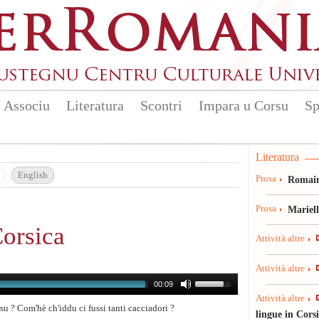
Associu
Literatura
Scontri
Impara u Corsu
Sp
Literatura
English
Prosa
Romain
Prosa
Mariel
Corsica
Attività altre
Attività altre
00:09
Attività altre
su ? Com'hè ch'iddu ci fussi tanti cacciadori ?
lingue in Cors