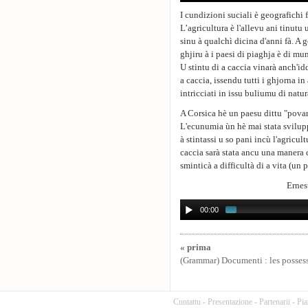
I cundizioni suciali è geografichi 
L’agricultura è l'allevu ani tinutu 
sinu à qualchì dicina d'anni fà. A g
ghjiru à i paesi di piaghja è di mu
U stintu di a caccia vinarà anch'idd
a caccia, issendu tutti i ghjorna in
intricciati in issu buliumu di natu
A Corsica hè un paesu dittu "povaru"
L'ecunumia ùn hè mai stata svilu
à stintassi u so pani incù l'agricult
caccia sarà stata ancu una manera 
sminticà a difficultà di a vita (un p
Ernes
00:00
« prima
(Grammar) Documenti : les possess
Cuntattu
-
Presentazione
-
Partenarii
-
Pia