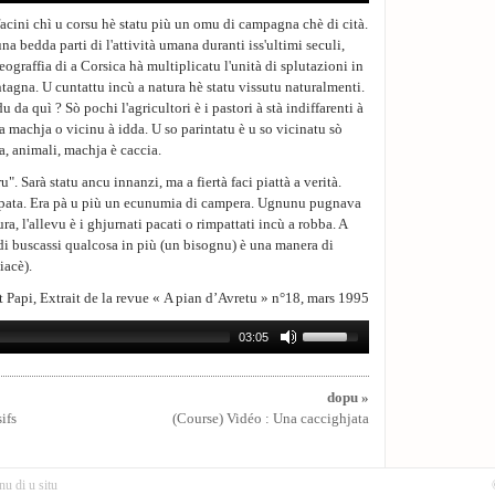
facini chì u corsu hè statu più un omu di campagna chè di cità.
una bedda parti di l'attività umana duranti iss'ultimi seculi,
eograffia di a Corsica hà multiplicatu l'unità di splutazioni in
ntagna. U cuntattu incù a natura hè statu vissutu naturalmenti.
u da quì ? Sò pochi l'agricultori è i pastori à stà indiffarenti à
 a machja o vicinu à idda. U so parintatu è u so vicinatu sò
ra, animali, machja è caccia.
. Sarà statu ancu innanzi, ma a fiertà faci piattà a verità.
ppata. Era pà u più un ecunumia di campera. Ugnunu pugnava
ura, l'allevu è i ghjurnati pacati o rimpattati incù a robba. A
di buscassi qualcosa in più (un bisognu) è una manera di
iacè).
t Papi, Extrait de la revue « A pian d’Avretu » n°18, mars 1995
03:05
dopu »
ifs
(Course) Vidéo : Una caccighjata
nu di u situ