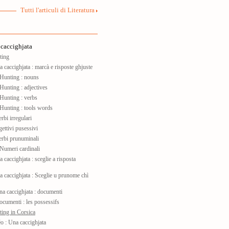
Tutti l'articuli di Literatura
caccighjata
ting
 caccighjata : marcà e risposte ghjuste
Hunting : nouns
Hunting : adjectives
Hunting : verbs
Hunting : tools words
bi irregulari
ttivi pusessivi
rbi prunuminali
Numeri cardinali
 caccighjata : sceglie a risposta
a caccighjata : Sceglie u prunome chì
a caccighjata : documenti
umenti : les possessifs
ing in Corsica
o : Una caccighjata