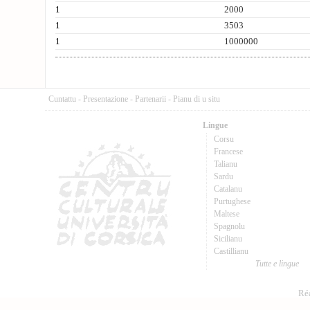
1
2000
1
3503
1
1000000
Cuntattu
-
Presentazione
-
Partenarii
-
Pianu di u situ
Lingue
Corsu
Francese
Talianu
Sardu
Catalanu
Purtughese
Maltese
Spagnolu
Sicilianu
Castillianu
Tutte e lingue
Réa