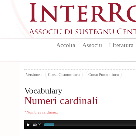
Aller au contenu principal
Accolta
Associu
Literatura
Versione :
Corsu Cismuntincu
Corsu Pumuntincu
Vocabulary
Numeri cardinali
*Nombres cardinaux
00:00