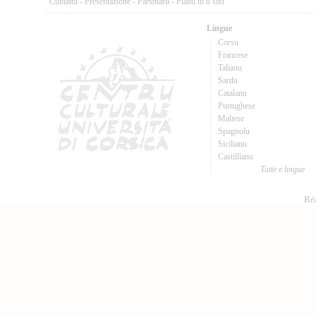
Cuntattu
-
Presentazione
-
Partenarii
-
Pianu di u situ
Lingue
Corsu
Francese
Talianu
Sardu
Catalanu
Purtughese
Maltese
Spagnolu
Sicilianu
Castillianu
Tutte e lingue
Réa