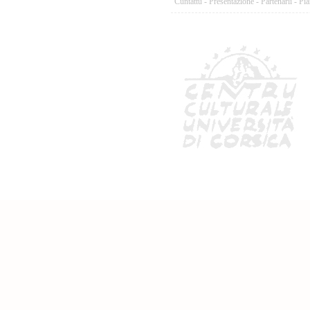
Cuntattu
-
Presentazione
-
Partenarii
-
Pia