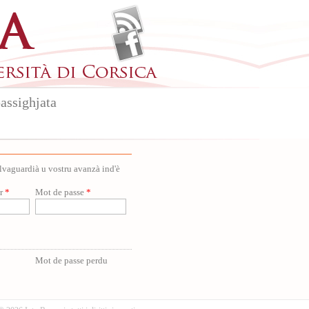
assighjata
salvaguardià u vostru avanzà ind'è
ur
*
Mot de passe
*
Mot de passe perdu