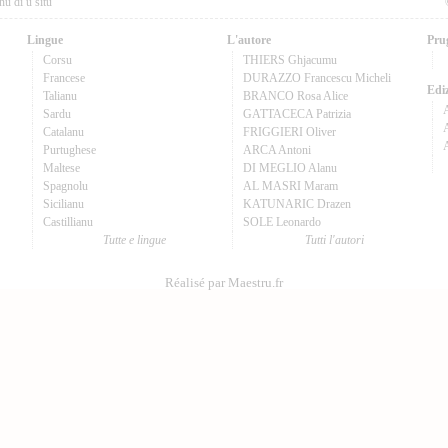
nu di u situ
Lingue
L'autore
Pru
Corsu
THIERS Ghjacumu
Francese
DURAZZO Francescu Micheli
Ediz
Talianu
BRANCO Rosa Alice
Sardu
GATTACECA Patrizia
A
Catalanu
FRIGGIERI Oliver
Purtughese
ARCA Antoni
Maltese
DI MEGLIO Alanu
Spagnolu
AL MASRI Maram
Sicilianu
KATUNARIC Drazen
Castillianu
SOLE Leonardo
Tutte e lingue
Tutti l'autori
Réalisé par Maestru.fr