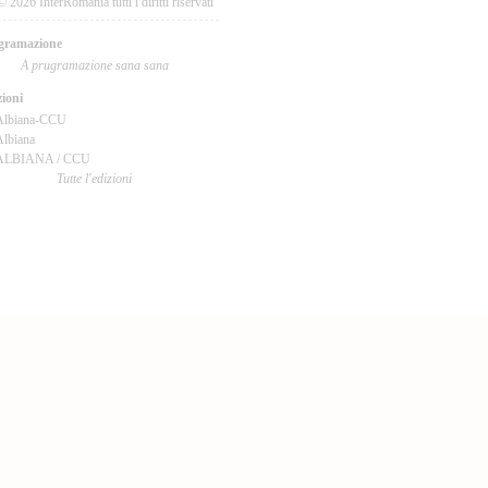
© 2026 InterRomania tutti i diritti riservati
gramazione
A prugramazione sana sana
ioni
Albiana-CCU
lbiana
ALBIANA / CCU
Tutte l'edizioni