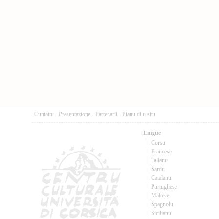
Cuntattu
-
Presentazione
-
Partenarii
-
Pianu di u situ
Lingue
Corsu
Francese
Talianu
Sardu
Catalanu
Purtughese
Maltese
Spagnolu
Sicilianu