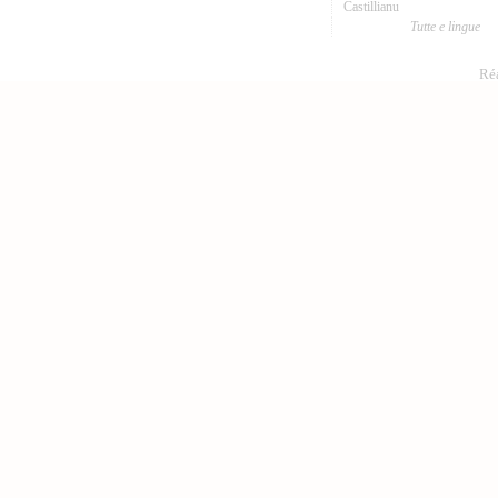
Castillianu
Tutte e lingue
Réa