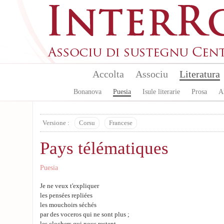
Skip to main content
Accolta
Associu
Literatura
Bonanova
Puesia
Isule literarie
Prosa
A
Versione :
Corsu
Francese
Pays télématiques
Puesia
Je ne veux t'expliquer
les pensées repliées
les mouchoirs séchés
par des voceros qui ne sont plus ;