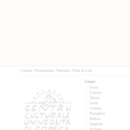
Cuntattu
-
Presentazione
-
Partenarii
-
Pianu di u situ
Lingue
Corsu
Francese
Talianu
Sardu
Catalanu
Purtughese
Maltese
Spagnolu
Sicilianu