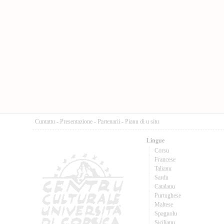
Cuntattu
-
Presentazione
-
Partenarii
-
Pianu di u situ
Lingue
Corsu
Francese
Talianu
Sardu
Catalanu
Purtughese
Maltese
Spagnolu
Sicilianu