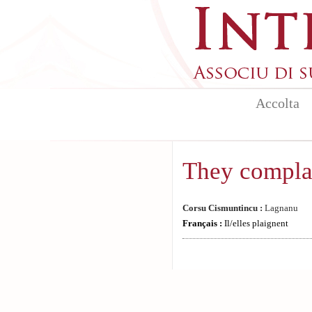
Skip to main content
Accolta
They compla
Corsu Cismuntincu :
Lagnanu
Français :
Il/elles plaignent