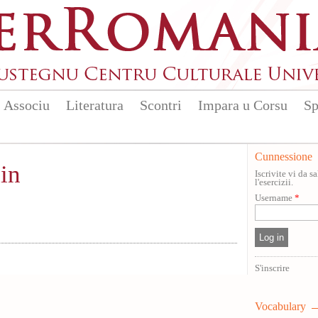
Associu
Literatura
Scontri
Impara u Corsu
Sp
Cunnessione
in
Iscrivite vi da 
l'esercizii.
Username
*
S'inscrire
Vocabulary