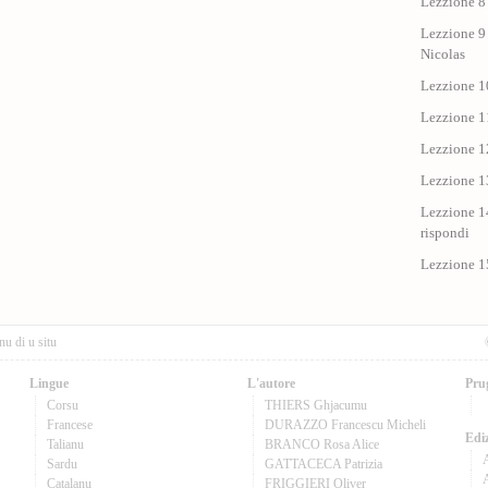
Lezzione 8 
Lezzione 9 
Nicolas
Lezzione 10
Lezzione 11
Lezzione 12
Lezzione 1
Lezzione 14
rispondi
Lezzione 1
nu di u situ
Lingue
L'autore
Pru
Corsu
THIERS Ghjacumu
Francese
DURAZZO Francescu Micheli
Ediz
Talianu
BRANCO Rosa Alice
Sardu
GATTACECA Patrizia
A
Catalanu
FRIGGIERI Oliver