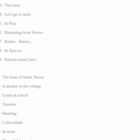
 : The train
 : Let's go to Italy
 : In Pisa
6 : Returning from Venice
: Bastia... Bastia...
 : In Ajaccio
 : Friends from Calvi
: The boat of Santa Teresa
: A sunday in the village
: Learn at school
: Tourists
 : Hunting
: L'alta strada
: In town