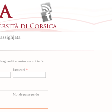
assighjata
salvaguardià u vostru avanzà ind'è
Password
*
Mot de passe perdu