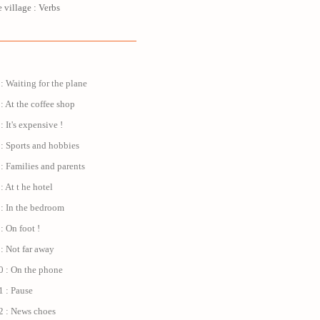
 village : Verbs
: Waiting for the plane
: At the coffee shop
: It's expensive !
: Sports and hobbies
: Families and parents
: At t he hotel
 : In the bedroom
: On foot !
: Not far away
0 : On the phone
1 : Pause
2 : News choes