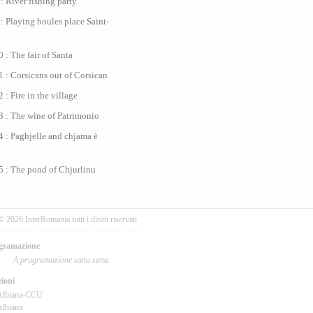
: River fishing party
: Playing boules place Saint-
 : The fair of Santa
 : Corsicans out of Corsican
 : Fire in the village
3 : The wine of Patrimonio
 : Paghjelle and chjama è
5 : The pond of Chjurlinu
© 2026 InterRomania tutti i diritti riservati
gramazione
A prugramazione sana sana
ioni
Albiana-CCU
lbiana