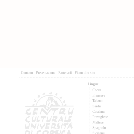
Cuntattu
-
Presentazione
-
Partenarii
-
Pianu di u situ
Lingue
Corsu
Francese
Talianu
Sardu
Catalanu
Purtughese
Maltese
Spagnolu
Sicilianu