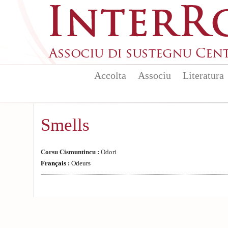
Skip to main content
Accolta
Associu
Literatura
Smells
Corsu Cismuntincu :
Odori
Français :
Odeurs