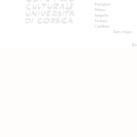
Purtughese
Maltese
Spagnolu
Sicilianu
Castillianu
Tutte e lingue
Réa