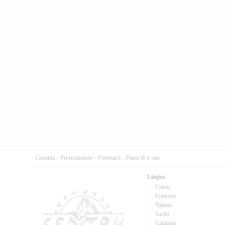
Cuntattu
-
Presentazione
-
Partenarii
-
Pianu di u situ
Lingue
Corsu
Francese
Talianu
Sardu
Catalanu