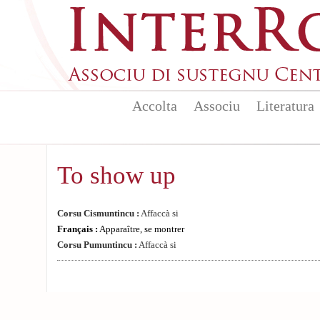
Skip to main content
Accolta
Associu
Literatura
To show up
Corsu Cismuntincu :
Affaccà si
Français :
Apparaître, se montrer
Corsu Pumuntincu :
Affaccà si