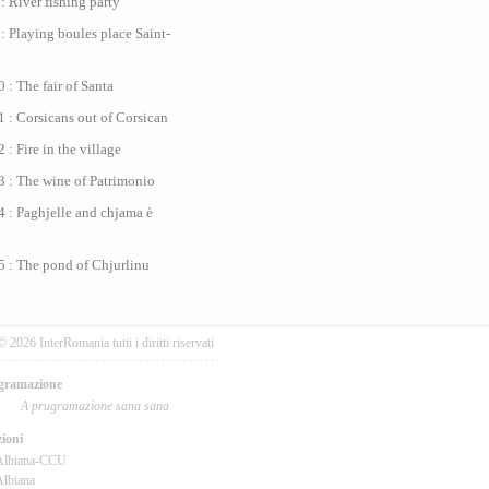
: River fishing party
: Playing boules place Saint-
 : The fair of Santa
 : Corsicans out of Corsican
 : Fire in the village
3 : The wine of Patrimonio
 : Paghjelle and chjama è
5 : The pond of Chjurlinu
© 2026 InterRomania tutti i diritti riservati
gramazione
A prugramazione sana sana
ioni
Albiana-CCU
lbiana