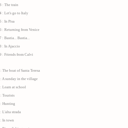
 : The train
 : Let's go to Italy
 : In Pisa
6 : Returning from Venice
: Bastia... Bastia...
 : In Ajaccio
 : Friends from Calvi
: The boat of Santa Teresa
: A sunday in the village
: Learn at school
: Tourists
 : Hunting
: L'alta strada
: In town