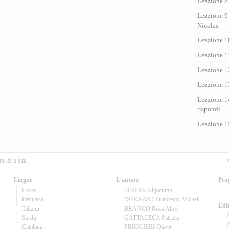
Lezzione 8 
Lezzione 9 
Nicolas
Lezzione 10
Lezzione 11
Lezzione 12
Lezzione 1
Lezzione 14
rispondi
Lezzione 1
nu di u situ
Lingue
L'autore
Pru
Corsu
THIERS Ghjacumu
Francese
DURAZZO Francescu Micheli
Ediz
Talianu
BRANCO Rosa Alice
Sardu
GATTACECA Patrizia
A
Catalanu
FRIGGIERI Oliver