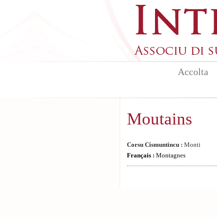
Skip to main content
Accolta
Moutains
Corsu Cismuntincu :
Monti
Français :
Montagnes