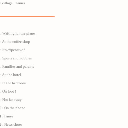
e village : names
: Waiting for the plane
: At the coffee shop
: It's expensive !
: Sports and hobbies
: Families and parents
: At t he hotel
 : In the bedroom
: On foot !
: Not far away
0 : On the phone
1 : Pause
2 : News choes