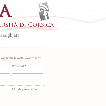
assighjata
salvaguardià u vostru avanzà ind'è
Password
*
Mot de passe perdu