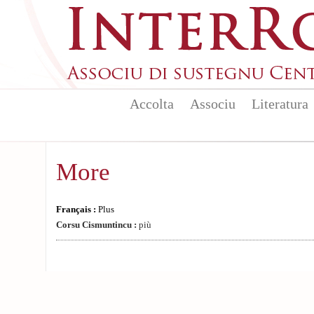
Skip to main content
Accolta
Associu
Literatura
More
Français :
Plus
Corsu Cismuntincu :
più