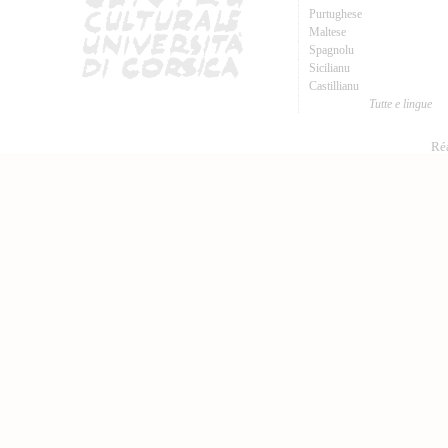
Purtughese
Maltese
Spagnolu
Sicilianu
Castillianu
Tutte e lingue
Réa