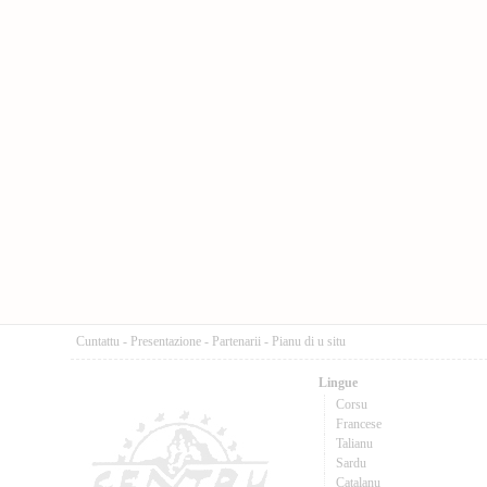
Cuntattu
-
Presentazione
-
Partenarii
-
Pianu di u situ
Lingue
Corsu
Francese
Talianu
Sardu
Catalanu