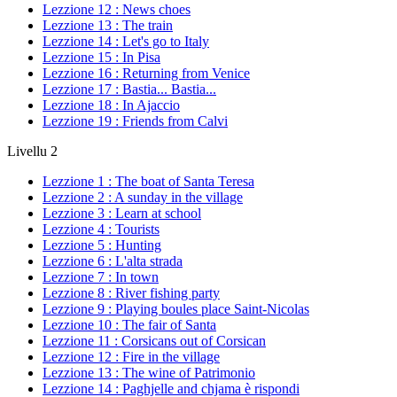
Lezzione 12 : News choes
Lezzione 13 : The train
Lezzione 14 : Let's go to Italy
Lezzione 15 : In Pisa
Lezzione 16 : Returning from Venice
Lezzione 17 : Bastia... Bastia...
Lezzione 18 : In Ajaccio
Lezzione 19 : Friends from Calvi
Livellu 2
Lezzione 1 : The boat of Santa Teresa
Lezzione 2 : A sunday in the village
Lezzione 3 : Learn at school
Lezzione 4 : Tourists
Lezzione 5 : Hunting
Lezzione 6 : L'alta strada
Lezzione 7 : In town
Lezzione 8 : River fishing party
Lezzione 9 : Playing boules place Saint-Nicolas
Lezzione 10 : The fair of Santa
Lezzione 11 : Corsicans out of Corsican
Lezzione 12 : Fire in the village
Lezzione 13 : The wine of Patrimonio
Lezzione 14 : Paghjelle and chjama è rispondi