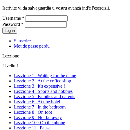
Iscrivite vi da salvaguardià u vostru avanzà ind'è l'esercizii.
Username
*
Password
*
S'inscrire
Mot de passe perdu
Lezzione
Livellu 1
Lezzione 1 : Waiting for the plane
Lezzione 2 : At the coffee shop
Lezzione 3 : It's expensive !
Lezzione 4 : Sports and hobbies
Lezzione 5 : Families and parents
Lezzione 6 : At t he hotel
Lezzione 7 : In the bedroom
Lezzione 8 : On foot !
Lezzione 9 : Not far away
Lezzione 10 : On the phone
Lezzione 11 : Pause