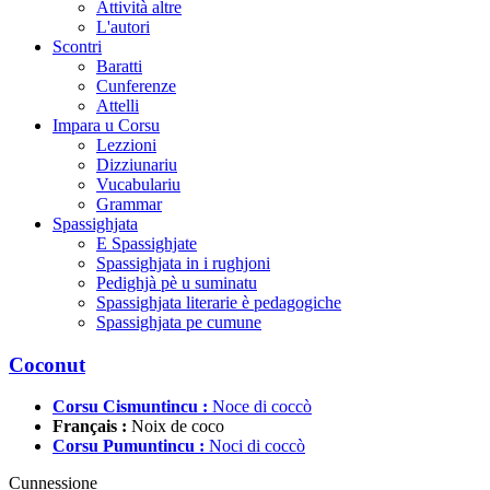
Attività altre
L'autori
Scontri
Baratti
Cunferenze
Attelli
Impara u Corsu
Lezzioni
Dizziunariu
Vucabulariu
Grammar
Spassighjata
E Spassighjate
Spassighjata in i rughjoni
Pedighjà pè u suminatu
Spassighjata literarie è pedagogiche
Spassighjata pe cumune
Coconut
Corsu Cismuntincu :
Noce di coccò
Français :
Noix de coco
Corsu Pumuntincu :
Noci di coccò
Cunnessione