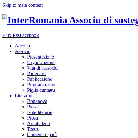
Skip to main content
Flux Rss
Facebook
Accolta
Associu
Presentazione
Urganizazione
Vita di l'associu
Partenarii
Publicazione
Prugramazione
Piglià cuntattu
Literatura
Bonanova
Puesia
Isule literarie
Prosa
Arcubalenu
Teatru
Cumenti è parè