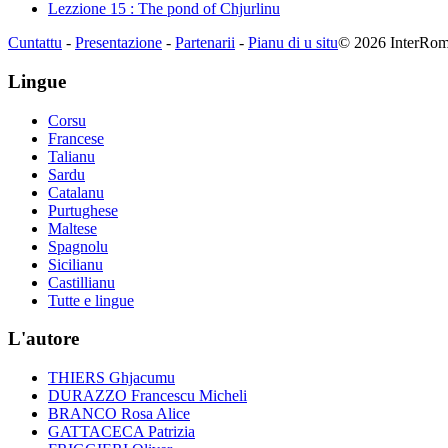
Lezzione 15 : The pond of Chjurlinu
Cuntattu
-
Presentazione
-
Partenarii
-
Pianu di u situ
© 2026 InterRomani
Lingue
Corsu
Francese
Talianu
Sardu
Catalanu
Purtughese
Maltese
Spagnolu
Sicilianu
Castillianu
Tutte e lingue
L'autore
THIERS Ghjacumu
DURAZZO Francescu Micheli
BRANCO Rosa Alice
GATTACECA Patrizia