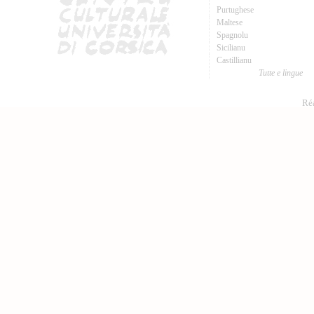
Purtughese
Maltese
Spagnolu
Sicilianu
Castillianu
Tutte e lingue
Réa