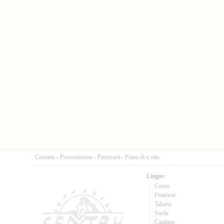
Cuntattu
-
Presentazione
-
Partenarii
-
Pianu di u situ
Lingue
Corsu
Francese
Talianu
Sardu
Catalanu