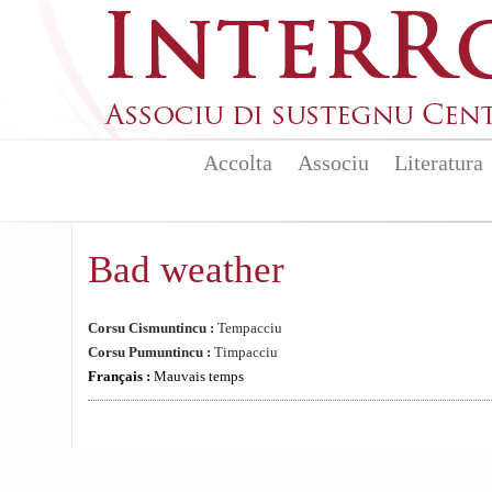
Skip to main content
Accolta
Associu
Literatura
Bad weather
Corsu Cismuntincu :
Tempacciu
Corsu Pumuntincu :
Timpacciu
Français :
Mauvais temps