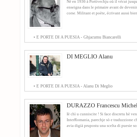
Né en 1936 à Portivechju où il vécut jusqu
enseigna dans le primaire avant de devenir
corse. Militant et poète, écrivant aussi bien
E PORTE DI A PUESIA - Ghjacumu Biancarelli
DI MEGLIO Alanu
E PORTE DI A PUESIA - Alanu Di Meglio
DURAZZO Francescu Michel
Iè chì u cunniscite ! Si face discretu hè ve
InterRomania, parechje sò e traduzzione chì
avia digià prupostu una scelta di puesie soi