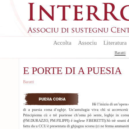
Aller au contenu principal
Accolta
Associu
Literatura
Baratti
E PORTE DI A PUESIA
Baratti
Hè l’iniziu di un’opera chì 
di a puesia corsa d’oghje. Un’antulugia viva chì si accrescer
Principiemu cù e trè puetesse ch’omu pò sente, leghje in corsu
(FM.DURAZZO, PM.FILIPPI) è inglese F.BERETTI).Sò trè stratti 
fattu da u CCU è presentatu di ghjugnu scorsu (ci ne ferma ammaniti