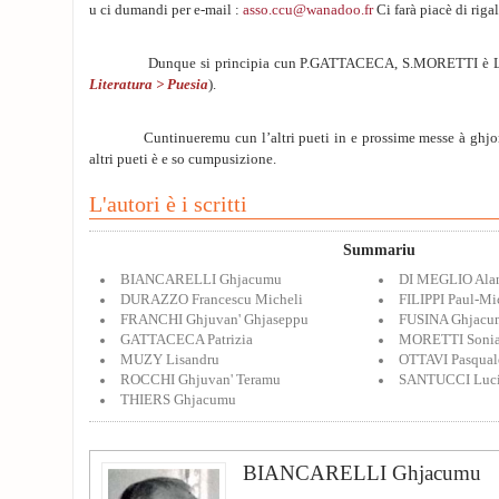
u ci dumandi per e-mail :
asso.ccu@wanadoo.fr
Ci farà piacè di rigal
Dunque si principia cun P.GATTACECA, S.MORETTI è L.SA
Literatura > Puesia
).
Cuntinueremu cun l’altri pueti in e prossime messe à ghjornu
altri pueti è e so cumpusizione.
L'autori è i scritti
Summariu
BIANCARELLI Ghjacumu
DI MEGLIO Ala
DURAZZO Francescu Micheli
FILIPPI Paul-Mi
FRANCHI Ghjuvan' Ghjaseppu
FUSINA Ghjacu
GATTACECA Patrizia
MORETTI Soni
MUZY Lisandru
OTTAVI Pasqual
ROCCHI Ghjuvan' Teramu
SANTUCCI Luc
THIERS Ghjacumu
BIANCARELLI Ghjacumu