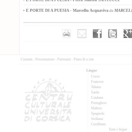
E PORTE DI A PUESIA - Marcellu Acquaviva
MARCELL
da
Cuntattu
-
Presentazione
-
Partenarii
-
Pianu di u situ
Lingue
Corsu
Francese
Talianu
Sardu
Catalanu
Purtughese
Maltese
Spagnolu
Sicilianu
Castillianu
Tutte e lingue