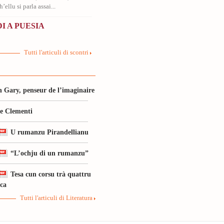
’ellu si parla assai...
I A PUESIA
Tutti l'articuli di scontri
 Gary, penseur de l’imaginaire
le Clementi
U rumanzu Pirandellianu
“L’ochju di un rumanzu”
Tesa cun corsu trà quattru
ica
Tutti l'articuli di Literatura