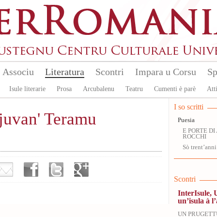
Associu
Literatura
Scontri
Impara u Corsu
Sp
Isule literarie
Prosa
Arcubalenu
Teatru
Cumenti è parè
Atti
I so scritti
uvan' Teramu
Puesia
E PORTE DI 
ROCCHI
Sò trent’anni
Scontri
InterIsule, 
un’isula à l’
UN PRUGETT