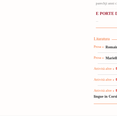
parechji anni ch
E PORTE D
...
Litaratura
Prosa
Romain
Prosa
Mariel
Attività altre
Attività altre
Attività altre
lingue in Cors