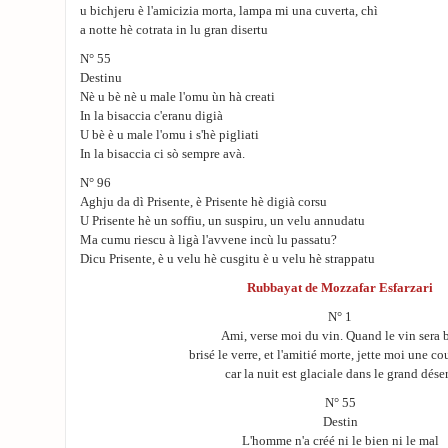
u bichjeru è l'amicizia morta, lampa mi una cuverta, chì
a notte hè cotrata in lu gran disertu
N° 55
Destinu
Nè u bè nè u male l'omu ùn hà creati
In la bisaccia c'eranu digià
U bè è u male l'omu i s'hè pigliati
In la bisaccia ci sò sempre avà.
N° 96
Aghju da dì Prisente, è Prisente hè digià corsu
U Prisente hè un soffiu, un suspiru, un velu annudatu
Ma cumu riescu à ligà l'avvene incù lu passatu?
Dicu Prisente, è u velu hè cusgitu è u velu hè strappatu
Rubbayat de Mozzafar Esfarzari
N° 1
Ami, verse moi du vin. Quand le vin sera 
brisé le verre, et l'amitié morte, jette moi une co
car la nuit est glaciale dans le grand déser
N° 55
Destin
L'homme n'a créé ni le bien ni le mal