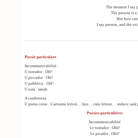
The moment I say p
The present is a 
But how can I
I say present, and the vei
Poesie particulare
Incommunicabilità
U toreador : Olè!
U piccador : Olè!
U pubblicu : Olè!
U toru : meuh
A cunferenza
U pueta corsu : Carissimi lettori… heu… caru lettore… induve sarà p
Poésies particulières
Incommunicabilité
Le toréador : Ollè!
Le picador : Ollè!