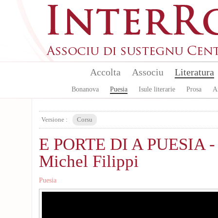
Aller au contenu principal
Accolta
Associu
Literatura
Bonanova
Puesia
Isule literarie
Prosa
A
Versione :
Corsu
E PORTE DI A PUESIA - 
Michel Filippi
Puesia