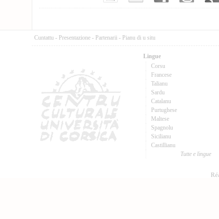
Cuntattu
-
Presentazione
-
Partenarii
-
Pianu di u situ
Lingue
Corsu
Francese
Talianu
Sardu
Catalanu
Purtughese
Maltese
Spagnolu
Sicilianu
Castillianu
Tutte e lingue
Réa