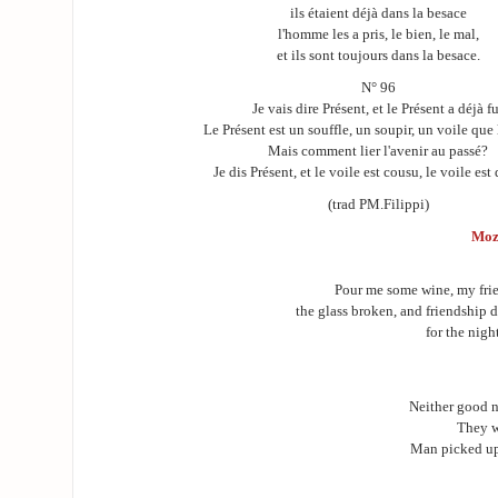
ils étaient déjà dans la besace
l'homme les a pris, le bien, le mal,
et ils sont toujours dans la besace.
N° 96
Je vais dire Présent, et le Présent a déjà f
Le Présent est un souffle, un soupir, un voile que
Mais comment lier l'avenir au passé?
Je dis Présent, et le voile est cousu, le voile est
(trad PM.Filippi)
Moz
Pour me some wine, my frie
the glass broken, and friendship 
for the nigh
Neither good n
They w
Man picked up