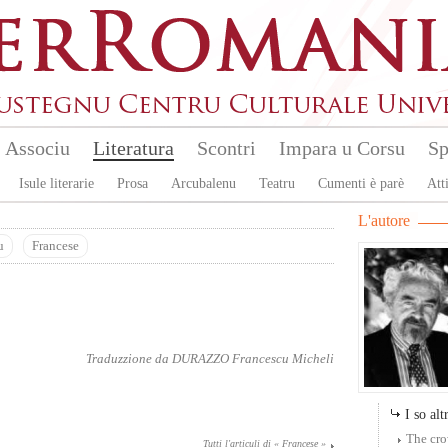
Associu
Literatura
Scontri
Impara u Corsu
Sp
Isule literarie
Prosa
Arcubalenu
Teatru
Cumenti è parè
Atti
L'autore
u
Francese
é
Traduzzione da
DURAZZO Francescu Micheli
I so altr
The cr
Tutti l'articuli di « Francese »