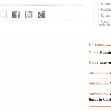
Si, como
Sicelid
Quien h
Mas all
asolamie
Literatura
Prosa
Romain
Prosa
Mariel
Attività altre
Attività altre
Attività altre
lingue in Cors