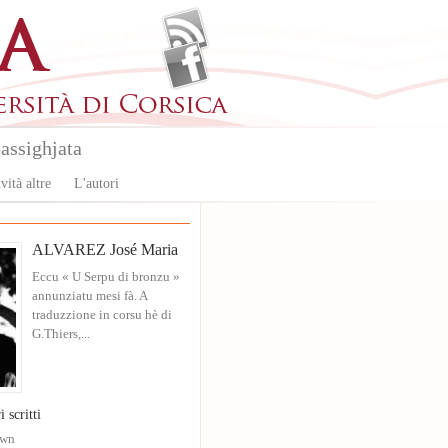
assighjata
vità altre
L'autori
ALVAREZ José Maria
Eccu « U Serpu di bronzu »
annunziatu mesi fà. A
traduzzione in corsu hè di
G.Thiers,...
i scritti
own