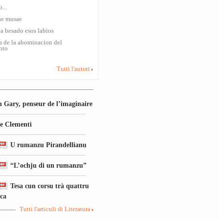
...
ae musae
a besado esos labios
a de la abominacion del
nto
Tutti l'autori
 Gary, penseur de l’imaginaire
le Clementi
U rumanzu Pirandellianu
“L’ochju di un rumanzu”
Tesa cun corsu trà quattru
ica
Tutti l'articuli di Literatura