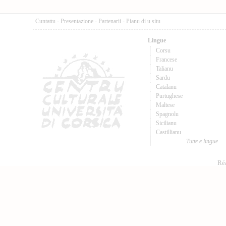
Cuntattu
-
Presentazione
-
Partenarii
-
Pianu di u situ
Lingue
Corsu
Francese
Talianu
Sardu
Catalanu
Purtughese
Maltese
Spagnolu
Sicilianu
Castillianu
Tutte e lingue
Réa