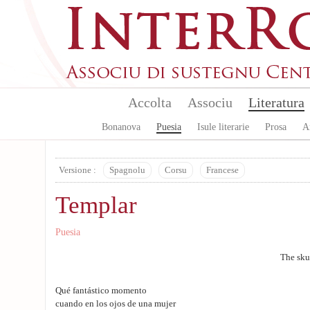
Aller au contenu principal
Accolta
Associu
Literatura
Bonanova
Puesia
Isule literarie
Prosa
A
Versione :
Spagnolu
Corsu
Francese
Templar
Puesia
The sku
Qué fantástico momento
cuando en los ojos de una mujer