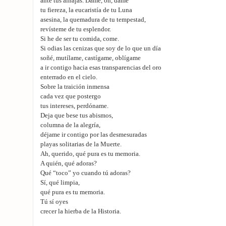
ante tus alhajas. Dame, oh, dame
tu fiereza, la eucaristía de tu Luna
asesina, la quemadura de tu tempestad,
revísteme de tu esplendor.
Si he de ser tu comida, come.
Si odias las cenizas que soy de lo que un día
soñé, mutílame, castígame, oblígame
a ir contigo hacia esas transparencias del oro
enterrado en el cielo.
Sobre la traición inmensa
cada vez que postergo
tus intereses, perdóname.
Deja que bese tus abismos,
columna de la alegría,
déjame ir contigo por las desmesuradas
playas solitarias de la Muerte.
Ah, querido, qué pura es tu memoria.
A quién, qué adoras?
Qué “toco” yo cuando tú adoras?
Sí, qué limpia,
qué pura es tu memoria.
Tú sí oyes
crecer la hierba de la Historia.