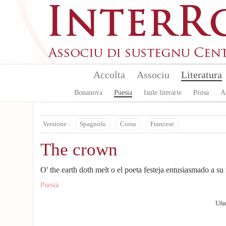
Aller au contenu principal
Accolta
Associu
Literatura
Bonanova
Puesia
Isule literarie
Prosa
A
Versione :
Spagnolu
Corsu
Francese
The crown
O' the earth doth melt o el poeta festeja entusiasmado a su
Puesia
Ufa