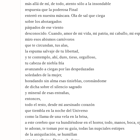
más allá de mí, de todo, atento sólo a la insondable
respuesta que la poderosa Final
enterró en nuestra máscara. Ola de sal que ciega
sobre los abotargados
párpados de ese viento
desconocido. Cuando, amor de mi vida, mi patria, mi caballo, mi es
miro esos abismos carnívoros
que te circundan, tus alas,
la espuma salvaje de tu libertad,
y te contemplo, ahí, duro, tieso, orgulloso,
tu cabeza de niebla fría
avanzando a ciegas por las despedazadas
soledades de la mujer,
horadando sin alma esas tinieblas, coronándome
de dicha sobre el silencio sagrado
y mineral de esas entrañas,
entonces,
todo el resto, desde mi asesinado corazón
que tiembla en la noche del Universo
como la llama de una vela en la brisa,
a este cerebro que va hundiéndose en el horror, todo, manos, boca, o
te adoran, te toman por su guía, todas las nupciales estirpes
de la aniquilación, se humillan