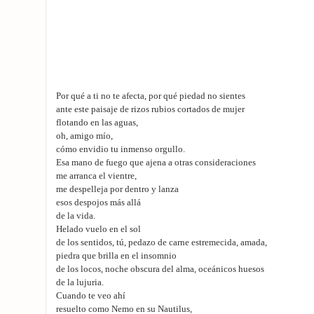
Por qué a ti no te afecta, por qué piedad no sientes
ante este paisaje de rizos rubios cortados de mujer
flotando en las aguas,
oh, amigo mío,
cómo envidio tu inmenso orgullo.
Esa mano de fuego que ajena a otras consideraciones
me arranca el vientre,
me despelleja por dentro y lanza
esos despojos más allá
de la vida.
Helado vuelo en el sol
de los sentidos, tú, pedazo de carne estremecida, amada,
piedra que brilla en el insomnio
de los locos, noche obscura del alma, oceánicos huesos
de la lujuria.
Cuando te veo ahí
resuelto como Nemo en su Nautilus,