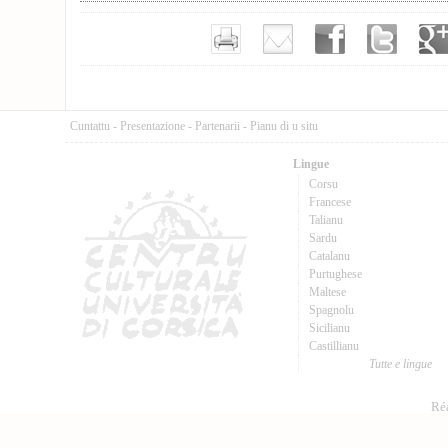
Cuntattu
-
Presentazione
-
Partenarii
-
Pianu di u situ
Lingue
Corsu
Francese
Talianu
Sardu
Catalanu
Purtughese
Maltese
Spagnolu
Sicilianu
Castillianu
Tutte e lingue
Réa