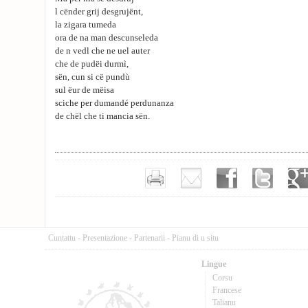
l cënder grij desgrujënt,
la zigara tumeda
ora de na man descunseleda
de n vedl che ne uel auter
che de pudëi durmì,
sën, cun si cë pundù
sul ëur de mëisa
sciche per dumandé perdunanza
de chël che ti mancia sën.
Cuntattu
-
Presentazione
-
Partenarii
-
Pianu di u situ
Lingue
Corsu
Francese
Talianu