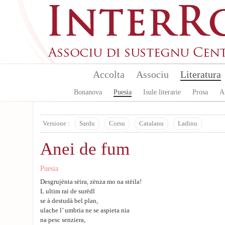
Aller au contenu principal
Accolta
Associu
Literatura
Bonanova
Puesia
Isule literarie
Prosa
A
Versione :
Sardu
Corsu
Catalanu
Ladinu
Anei de fum
Puesia
Desgrujënta sëira, zënza mo na stëila!
L ultim rai de surëdl
se à destudà bel plan,
ulache l’ umbria ne se aspieta nia
na pesc senziera,