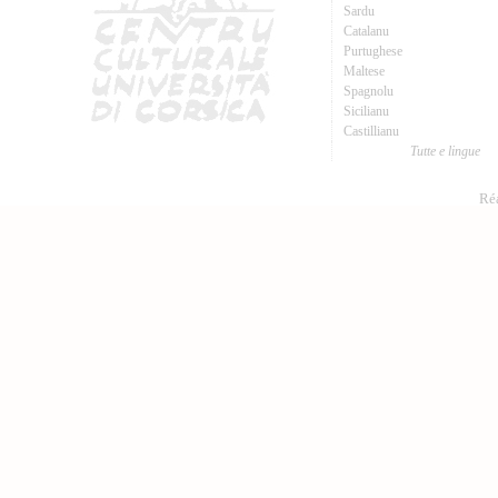
Sardu
Catalanu
Purtughese
Maltese
Spagnolu
Sicilianu
Castillianu
Tutte e lingue
Réa