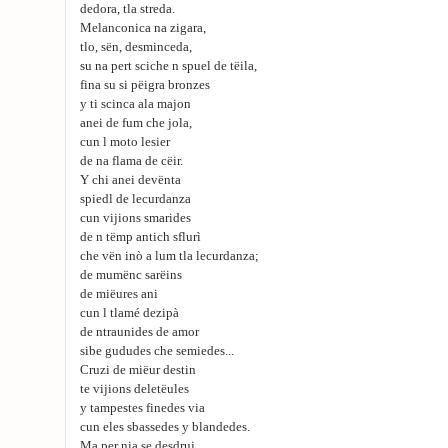
dedora, tla streda.
Melanconica na zigara,
tlo, sën, desminceda,
su na pert sciche n spuel de tëila,
fina su si pëigra bronzes
y ti scinca ala majon
anei de fum che jola,
cun l moto lesier
de na flama de cëir.
Y chi anei devënta
spiedl de lecurdanza
cun vijions smarides
de n tëmp antich sflurì
che vën inò a lum tla lecurdanza;
de mumënc sarëins
de miëures ani
cun l tlamé dezipà
de ntraunides de amor
sibe gududes che semiedes...
Cruzi de miëur destin
te vijions deletëules
y tampestes finedes via
cun eles sbassedes y blandedes.
Ma per nia se desdruj