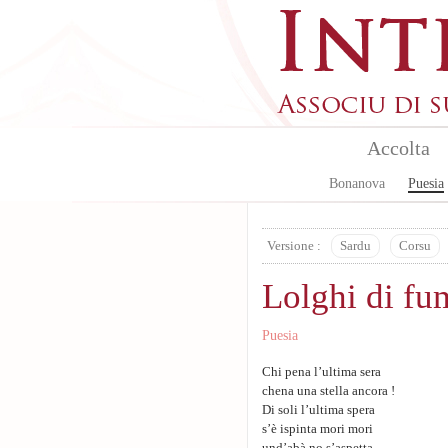
Aller au contenu principal
Accolta
Bonanova
Puesia
Versione :
Sardu
Corsu
Lolghi di fu
Puesia
Chi pena l’ultima sera
chena una stella ancora !
Di soli l’ultima spera
s’è ispinta mori mori