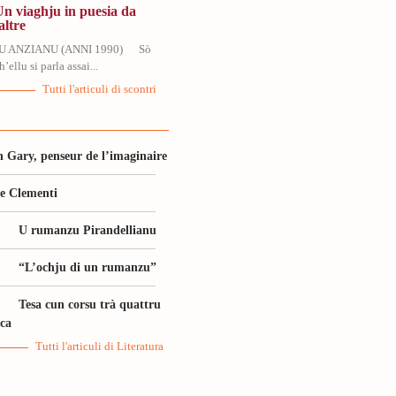
Un viaghju in puesia da
altre
U ANZIANU (ANNI 1990) Sò
’ellu si parla assai...
Tutti l'articuli di scontri
 Gary, penseur de l’imaginaire
le Clementi
U rumanzu Pirandellianu
“L’ochju di un rumanzu”
Tesa cun corsu trà quattru
ica
Tutti l'articuli di Literatura