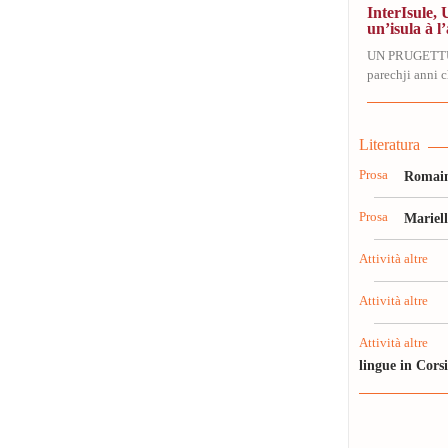
InterIsule, 
un’isula à l’
UN PRUGETT
parechji anni ch
Literatura
Prosa
Romain
Prosa
Mariel
Attività altre
Attività altre
Attività altre
lingue in Cors