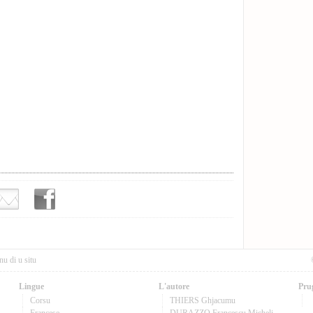
nu di u situ
Lingue
L'autore
Pru
Corsu
THIERS Ghjacumu