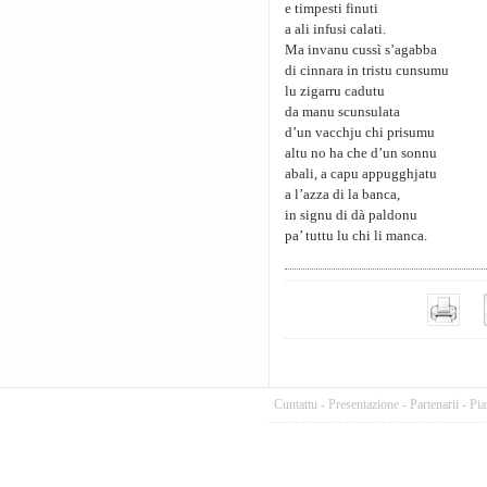
e timpesti finuti
a ali infusi calati.
Ma invanu cussì s’agabba
di cinnara in tristu cunsumu
lu zigarru cadutu
da manu scunsulata
d’un vacchju chi prisumu
altu no ha che d’un sonnu
abali, a capu appugghjatu
a l’azza di la banca,
in signu di dà paldonu
pa’ tuttu lu chi li manca.
Cuntattu
-
Presentazione
-
Partenarii
-
Pia