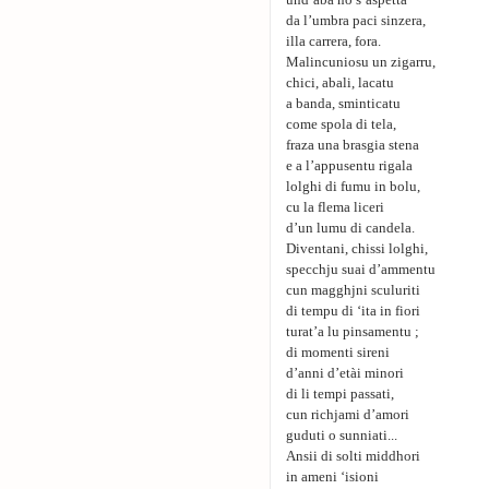
und’abà no s’aspetta
da l’umbra paci sinzera,
illa carrera, fora.
Malincuniosu un zigarru,
chici, abali, lacatu
a banda, sminticatu
come spola di tela,
fraza una brasgia stena
e a l’appusentu rigala
lolghi di fumu in bolu,
cu la flema liceri
d’un lumu di candela.
Diventani, chissi lolghi,
specchju suai d’ammentu
cun magghjni sculuriti
di tempu di ‘ita in fiori
turat’a lu pinsamentu ;
di momenti sireni
d’anni d’etài minori
di li tempi passati,
cun richjami d’amori
guduti o sunniati...
Ansii di solti middhori
in ameni ‘isioni