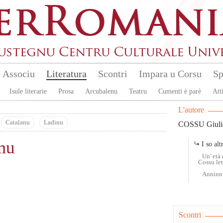
Associu
Literatura
Scontri
Impara u Corsu
Sp
Isule literarie
Prosa
Arcubalenu
Teatru
Cumenti è parè
Atti
L'autore
Catalanu
Ladinu
COSSU Giuli
mu
I so altr
Un' età 
Cossu le
Anninnu
Scontri