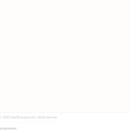
© 2026 InterRomania tutti i diritti riservati
gramazione