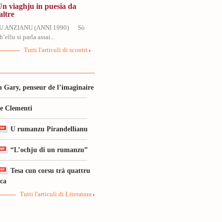
Un viaghju in puesia da
altre
U ANZIANU (ANNI 1990) Sò
’ellu si parla assai...
Tutti l'articuli di scontri
 Gary, penseur de l’imaginaire
le Clementi
U rumanzu Pirandellianu
“L’ochju di un rumanzu”
Tesa cun corsu trà quattru
ica
Tutti l'articuli di Literatura