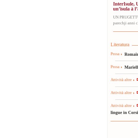
InterIsule, 
un’isula à l’
UN PRUGETT
parechji anni ch
Literatura
Prosa
Romain
Prosa
Mariel
Attività altre
Attività altre
Attività altre
lingue in Cors