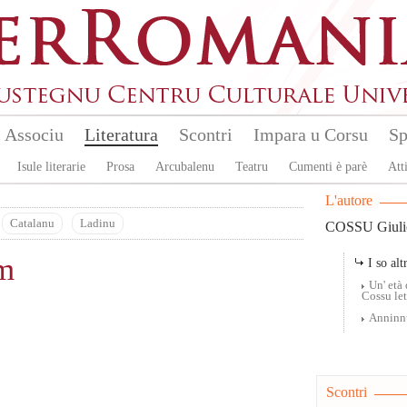
Associu
Literatura
Scontri
Impara u Corsu
Sp
Isule literarie
Prosa
Arcubalenu
Teatru
Cumenti è parè
Atti
L'autore
Catalanu
Ladinu
COSSU Giuli
um
I so altr
Un' età 
Cossu le
Anninnu
Scontri