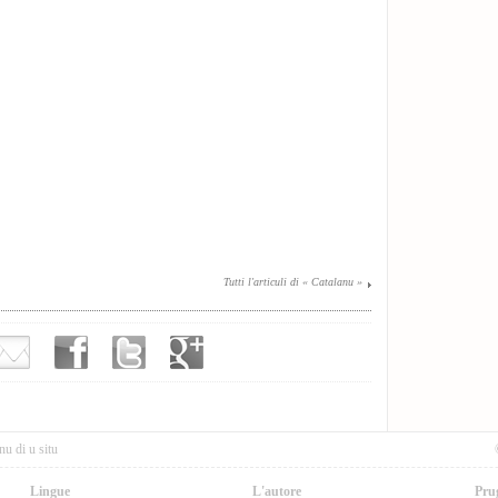
Tutti l'articuli di « Catalanu »
nu di u situ
Lingue
L'autore
Pru