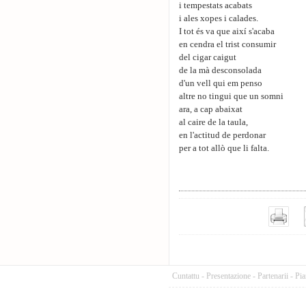
i tempestats acabats
i ales xopes i calades.
I tot és va que així s'acaba
en cendra el trist consumir
del cigar caigut
de la mà desconsolada
d'un vell qui em penso
altre no tingui que un somni
ara, a cap abaixat
al caire de la taula,
en l'actitud de perdonar
per a tot allò que li falta.
Cuntattu
-
Presentazione
-
Partenarii
-
Pia