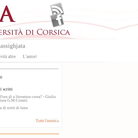
assighjata
vità altre
L'autori
o
i scritti
d'oru di a literatura corsa? - Giulio
ttura G.M.Comiti
 di notti di luna
Tutti l'autori