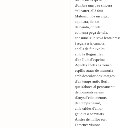
on ara no s'espera
d'ombra una pau sincera
*al carrer, allà fora.
Malenconiós un cigar,
aqui, ara, deixat
de banda, oblidat
com una peça de tela,
consumeix la seva lenta brasa
i regala a la cambra
anells de funi volat,
amb la flegma lleu
d'un llum d'espelma.
Aquells anells es tornen
espills suaus de memoria
amb descolorides imatges
d'un temps antic florit
que s'aboca al pensament;
de moments serens
d'anys d'edat menors
del temps passat,
amb crides d'amor
gaudits o somniats...
Ànsies de millor sort
i amenes visions