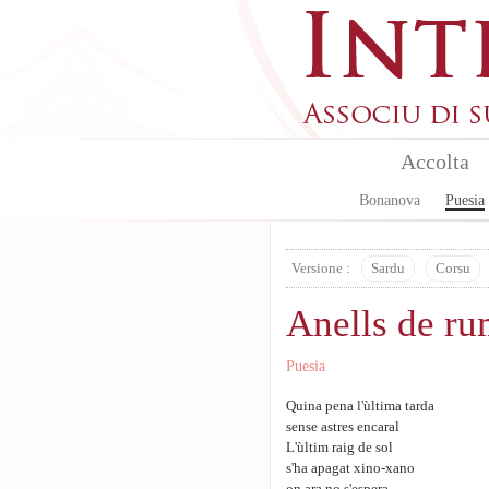
Aller au contenu principal
Accolta
Bonanova
Puesia
Versione :
Sardu
Corsu
Anells de r
Puesia
Quina pena l'ùltima tarda
sense astres encaral
L'ùltim raig de sol
s'ha apagat xino-xano