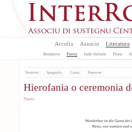
Aller au contenu principal
Accolta
Associu
Literatura
Bonanova
Puesia
Isule literarie
Prosa
A
Versione :
Spagnolu
Corsu
Francese
Hierofania o ceremonia de
Puesia
Wunderbar ist die Gunst de
Weiss, von wannen und w