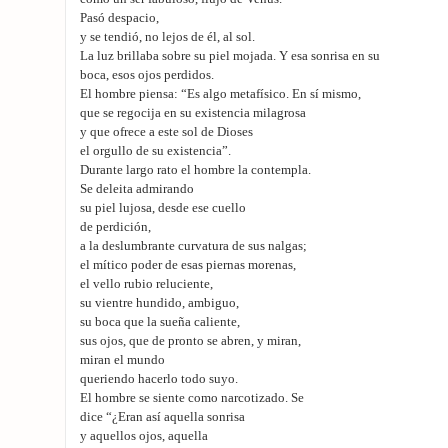
Pasó despacio,
y se tendió, no lejos de él, al sol.
La luz brillaba sobre su piel mojada. Y esa sonrisa en su
boca, esos ojos perdidos.
El hombre piensa: “Es algo metafísico. En sí mismo,
que se regocija en su existencia milagrosa
y que ofrece a este sol de Dioses
el orgullo de su existencia”.
Durante largo rato el hombre la contempla.
Se deleita admirando
su piel lujosa, desde ese cuello
de perdición,
a la deslumbrante curvatura de sus nalgas;
el mítico poder de esas piernas morenas,
el vello rubio reluciente,
su vientre hundido, ambiguo,
su boca que la sueña caliente,
sus ojos, que de pronto se abren, y miran,
miran el mundo
queriendo hacerlo todo suyo.
El hombre se siente como narcotizado. Se
dice “¿Eran así aquella sonrisa
y aquellos ojos, aquella