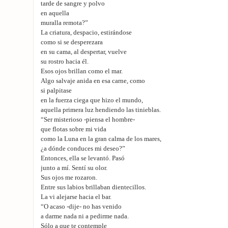
tarde de sangre y polvo
en aquella
muralla remota?”
La criatura, despacio, estirándose
como si se desperezara
en su cama, al despertar, vuelve
su rostro hacia él.
Esos ojos brillan como el mar.
Algo salvaje anida en esa carne, como
si palpitase
en la fuerza ciega que hizo el mundo,
aquella primera luz hendiendo las tinieblas.
“Ser misterioso -piensa el hombre-
que flotas sobre mi vida
como la Luna en la gran calma de los mares,
¿a dónde conduces mi deseo?”
Entonces, ella se levantó. Pasó
junto a mí. Sentí su olor.
Sus ojos me rozaron.
Entre sus labios brillaban dientecillos.
La vi alejarse hacia el bar.
“O acaso -dije- no has venido
a darme nada ni a pedirme nada.
Sólo a que te contemple