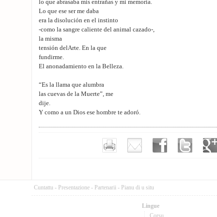
lo que abrasaba mis entrañas y mi memoria.
Lo que ese ser me daba
era la disolución en el instinto
-como la sangre caliente del animal cazado-,
la misma
tensión delArte. En la que
fundirme.
El anonadamiento en la Belleza.
“Es la llama que alumbra
las cuevas de la Muerte”, me
dije.
Y como a un Dios ese hombre te adoró.
Cuntattu
-
Presentazione
-
Partenarii
-
Pianu di u situ
Lingue
Corsu