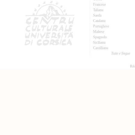
Francese
Talianu
Sardu
Catalanu
Purtughese
Maltese
Spagnolu
Sicilianu
Castillianu
Tutte e lingue
Réa