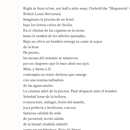
Right in front of me, not half a mile away, I beheld the "Hispaniola" 
Robert Louis Stevenson
Imaginaos la piscina de un hotel
bajo los lentos cielos de Sicilia.
En el chirriar de las cigarras en la siesta
hasta la sombra de los árboles quemaba.
Bajo un olivo un hombre entrega su carne al sopor
de la hora.
De pronto,
las ascuas del instante se remueven
por un chapoteo que le hace abrir sus ojos.
Mira, y frente a él
contempla un rostro dichoso que emerge
con una sonrisa turbadora
de las aguas azules.
La criatura salió de la piscina. Pasó despacio ante el hombre.
Soledad lunar de la belleza,
evanescente, milagro, botín del mundo,
joya perfecta y hechicera, con esa
fastuosa calidad de seda
de juventud, recién salida
de la brutal crisálida infantil
como un ser fabuloso, flujo de Venus.