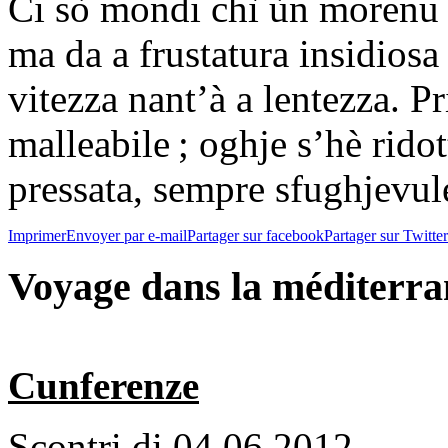
Ci sò mondi chì ùn morenu m
ma da a frustatura insidiosa 
vitezza nant’à a lentezza. P
malleabile ; oghje s’hè ridot
pressata, sempre sfughjevu
Imprimer
Envoyer par e-mail
Partager sur facebook
Partager sur Twitter
Voyage dans la méditerran
Cunferenze
Scontri di 04.06.2012