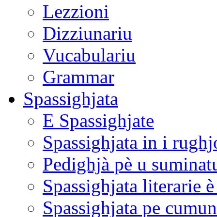
Lezzioni
Dizziunariu
Vucabulariu
Grammar
Spassighjata
E Spassighjate
Spassighjata in i rughj
Pedighjà pè u suminat
Spassighjata literarie 
Spassighjata pe cumun