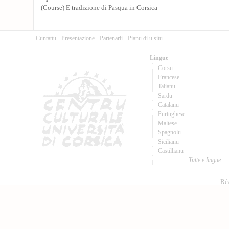
(Course) E tradizione di Pasqua in Corsica
Cuntattu
-
Presentazione
-
Partenarii
-
Pianu di u situ
Lingue
Corsu
Francese
Talianu
Sardu
Catalanu
Purtughese
Maltese
Spagnolu
Sicilianu
Castillianu
Tutte e lingue
Réa