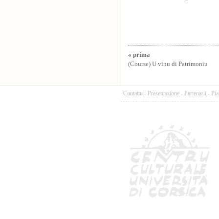
« prima
(Course) U vinu di Patrimoniu
Cuntattu
-
Presentazione
-
Partenarii
-
Pia