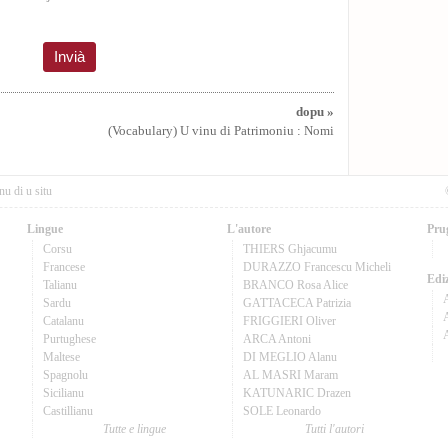
dopu »
(Vocabulary) U vinu di Patrimoniu : Nomi
nu di u situ
Lingue
L'autore
Pru
Corsu
THIERS Ghjacumu
Francese
DURAZZO Francescu Micheli
Ediz
Talianu
BRANCO Rosa Alice
Sardu
GATTACECA Patrizia
A
Catalanu
FRIGGIERI Oliver
Purtughese
ARCA Antoni
Maltese
DI MEGLIO Alanu
Spagnolu
AL MASRI Maram
Sicilianu
KATUNARIC Drazen
Castillianu
SOLE Leonardo
Tutte e lingue
Tutti l'autori