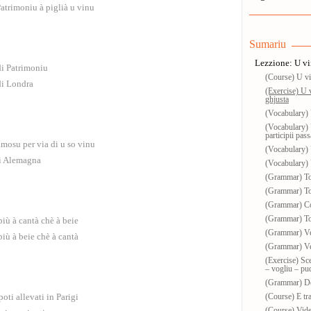
atrimoniu à piglià u vinu
Sumariu
Lezzione: U vi
di Patrimoniu
(Course) U vi
di Londra
(Exercise) U 
ghjusta
(Vocabulary) 
(Vocabulary) 
participii pass
mosu per via di u so vinu
(Vocabulary) 
di Alemagna
(Vocabulary) 
(Grammar) To 
(Grammar) T
(Grammar) Co
(Grammar) To 
più à cantà chè à beie
(Grammar) Ve
più à beie chè à cantà
(Grammar) V
(Exercise) Sce
– vogliu – p
(Grammar) Doc
oti allevati in Parigi
(Course) E tr
(Course) Vide