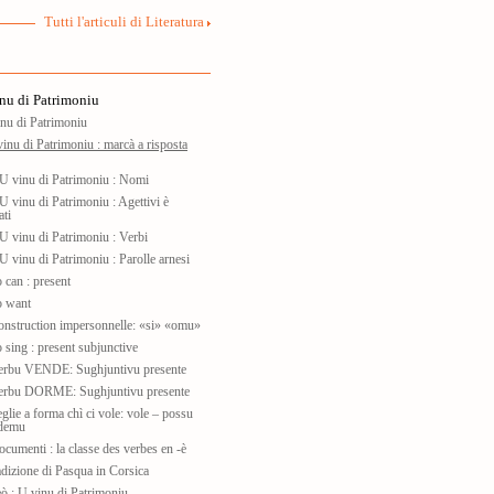
Tutti l'articuli di Literatura
nu di Patrimoniu
nu di Patrimoniu
vinu di Patrimoniu : marcà a risposta
U vinu di Patrimoniu : Nomi
U vinu di Patrimoniu : Agettivi è
ati
U vinu di Patrimoniu : Verbi
U vinu di Patrimoniu : Parolle arnesi
can : present
o want
nstruction impersonnelle: «si» «omu»
sing : present subjunctive
rbu VENDE: Sughjuntivu presente
erbu DORME: Sughjuntivu presente
glie a forma chì ci vole: vole – possu
udemu
umenti : la classe des verbes en -è
adizione di Pasqua in Corsica
ò : U vinu di Patrimoniu