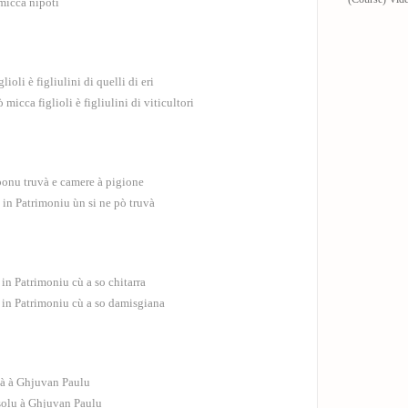
micca nipoti
lioli è figliulini di quelli di eri
 micca figlioli è figliulini di viticultori
 ponu truvà e camere à pigione
e in Patrimoniu ùn si ne pò truvà
n Patrimoniu cù a so chitarra
in Patrimoniu cù a so damisgiana
cà à Ghjuvan Paulu
 solu à Ghjuvan Paulu