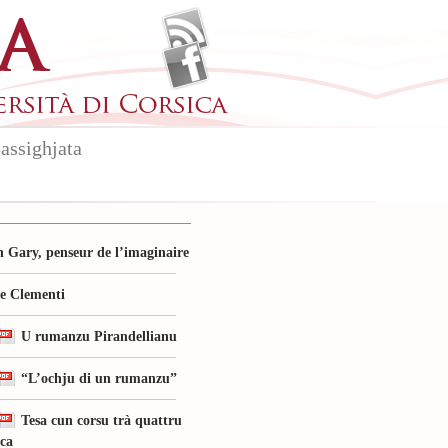
assighjata
 Gary, penseur de l’imaginaire
le Clementi
U rumanzu Pirandellianu
“L’ochju di un rumanzu”
Tesa cun corsu trà quattru
ica