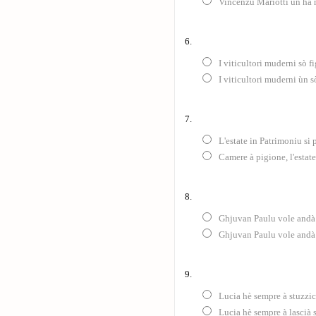
Vincenzu Mariotti ùn hà 
6.
I viticultori muderni sò fig
I viticultori muderni ùn sò
7.
L'estate in Patrimoniu si
Camere à pigione, l'estat
8.
Ghjuvan Paulu vole andà i
Ghjuvan Paulu vole andà 
9.
Lucia hè sempre à stuzzi
Lucia hè sempre à lascià