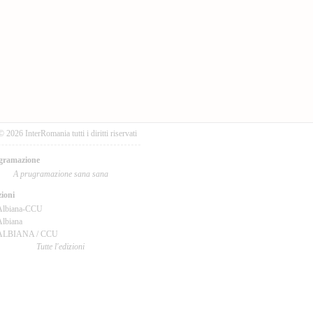
© 2026 InterRomania tutti i diritti riservati
gramazione
A prugramazione sana sana
ioni
Albiana-CCU
lbiana
ALBIANA / CCU
Tutte l'edizioni