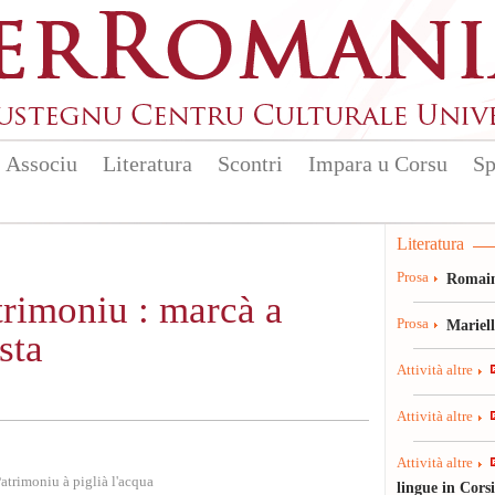
Associu
Literatura
Scontri
Impara u Corsu
Sp
Literatura
Prosa
Romain
trimoniu : marcà a
Prosa
Mariel
sta
Attività altre
Attività altre
Attività altre
atrimoniu à piglià l'acqua
lingue in Cors