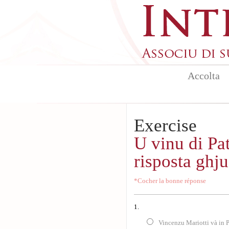
Skip to main content
Accolta
Exercise
U vinu di Pa
risposta ghju
*Cocher la bonne réponse
1.
Vincenzu Mariotti và in P