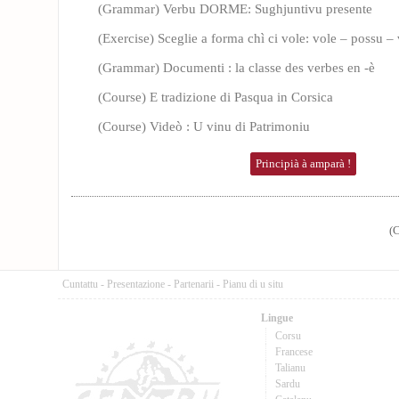
(Grammar) Verbu DORME: Sughjuntivu presente
(Exercise) Sceglie a forma chì ci vole: vole – possu 
(Grammar) Documenti : la classe des verbes en -è
(Course) E tradizione di Pasqua in Corsica
(Course) Videò : U vinu di Patrimoniu
Principià à amparà !
(
Cuntattu
-
Presentazione
-
Partenarii
-
Pianu di u situ
Lingue
Corsu
Francese
Talianu
Sardu