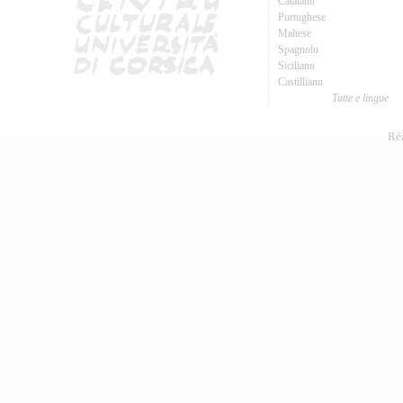
Catalanu
Purtughese
Maltese
Spagnolu
Sicilianu
Castillianu
Tutte e lingue
Réa