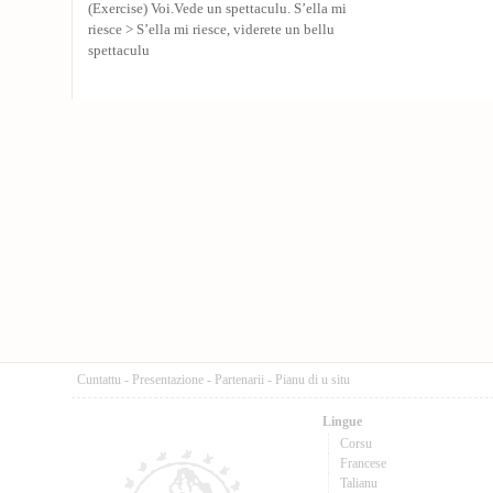
(Exercise) Voi.Vede un spettaculu. S’ella mi
riesce > S’ella mi riesce, viderete un bellu
spettaculu
Cuntattu
-
Presentazione
-
Partenarii
-
Pianu di u situ
Lingue
Corsu
Francese
Talianu