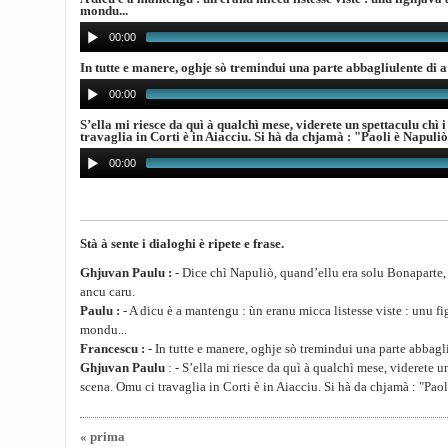
mondu...
00:00
In tutte e manere, oghje sò tremindui una parte abbagliulente di a
00:00
S’ella mi riesce da quì à qualchì mese, viderete un spettaculu chì 
travaglia in Corti è in Aiacciu. Si hà da chjamà : "Paoli è Napuli
00:00
Stà à sente i dialoghi è ripete e frase.
Ghjuvan Paulu :
- Dice chì Napuliò, quand’ellu era solu Bonaparte, 
ancu caru.
Paulu :
- A dicu è a mantengu : ùn eranu micca listesse viste : unu fi
mondu...
Francescu :
- In tutte e manere, oghje sò tremindui una parte abbagli
Ghjuvan Paulu
: - S’ella mi riesce da quì à qualchì mese, viderete u
scena. Omu ci travaglia in Corti è in Aiacciu. Si hà da chjamà : "Paol
« prima