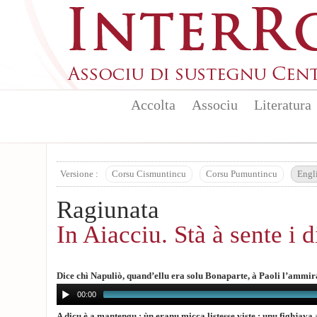
Skip to main content
Accolta
Associu
Literatura
Versione :
Corsu Cismuntincu
Corsu Pumuntincu
Engl
Ragiunata
In Aiacciu. Stà à sente i 
Dice chì Napuliò, quand’ellu era solu Bonaparte, à Paoli l’ammir
00:00
A dicu è a mantengu : ùn eranu micca listesse viste : unu fighjava 