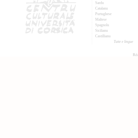
Sardu
Catalanu
Purtughese
Maltese
Spagnolu
Sicilianu
Castillianu
Tutte e lingue
Réa