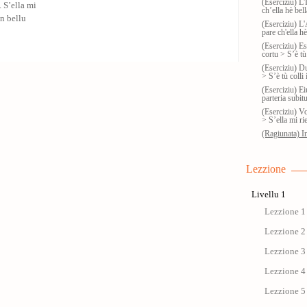
(Eserciziu) L'I
 S’ella mi
ch’ella hè bell
un bellu
(Eserciziu) L'
pare ch'ella hè
(Eserciziu) Es
cortu > S’è tù
(Eserciziu) D
> S’è tù colli
(Eserciziu) Eiu
parteria subit
(Eserciziu) Vo
> S’ella mi ri
(Ragiunata) In
Lezzione
Livellu 1
Lezzione 1 
Lezzione 2 
Lezzione 3 
Lezzione 4 
Lezzione 5 