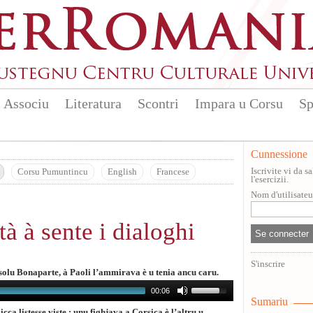
Associu
Literatura
Scontri
Impara u Corsu
Sp
Cunnessione
Iscrivite vi da 
Corsu Pumuntincu
English
Francese
l'esercizii.
Nom d'utilisate
tà à sente i dialoghi
S'inscrire
 solu Bonaparte, à Paoli l’ammirava è u tenia ancu caru.
00:06
Sumariu
ca listesse viste : unu fighjava a Corsica è l’altru u