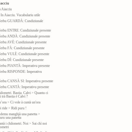
iacciu
n Aiacciu
In Aiacciu. Vucabulariu utile
 Verbu GUARDÀ: Cundiziunale
Verbu ENTRE: Cundiziunale presente
Verbu ANDÀ: Cundiziunale presente
Verbu AVÈ: Cundiziunale presente
erbu FÀ: Cundiziunale presente
Verbu VULÈ: Cundiziunale presente
erbu DÌ: Cundiziunale presente
Verbu PIANTÀ: Imperativu presente
Verbu RISPONDE: Imperativu
Verbu CANSÀ SI: Imperativu presente
Verbu CANTÀ: Imperativu presente
ilometri. Bastia. Calvi > Quantu ci
i trà Bastia è Calvi ?
n’ora > Ci vole à cuntà un'ora
i ride > Ridi puru !
udemu manghjà una panetta >
ru una panetta
ntà i chilometri. Noi > Sai chì noi
lometri