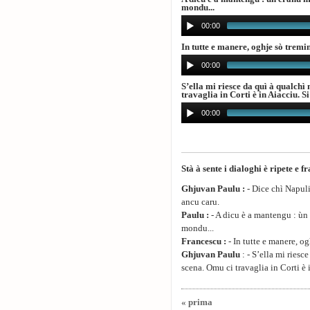
mondu...
00:00
In tutte e manere, oghje sò tremi
00:00
S’ella mi riesce da quì à qualchì 
travaglia in Corti è in Aiacciu. 
00:00
Stà à sente i dialoghi è ripete e fr
Ghjuvan Paulu :
- Dice chì Napuli
ancu caru.
Paulu :
- A dicu è a mantengu : ùn e
mondu...
Francescu :
- In tutte e manere, og
Ghjuvan Paulu
: - S’ella mi riesc
scena. Omu ci travaglia in Corti è 
« prima