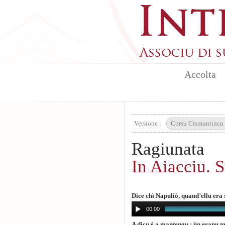
Aller au contenu principal
Accolta
Versione :
Corsu Cismuntincu
Ragiunata
In Aiacciu. S
Dice chì Napuliò, quand’ellu era
00:00
A dicu è a mantengu : ùn eranu mic