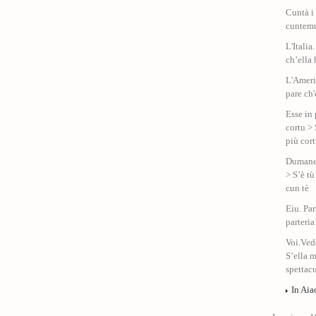
Cuntà i 
cuntemu
L'Italia
ch’ella 
L'Americ
pare ch'
Esse in
cortu > 
più cor
Dumane.
> S’è t
cun tè
Eiu. Par
parteria
Voi.Vede
S’ella m
spettac
In Aia