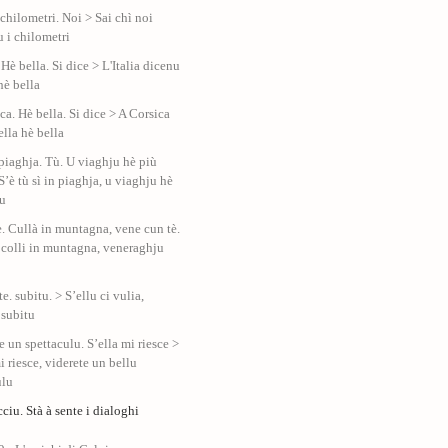
chilometri. Noi > Sai chì noi
 i chilometri
. Hè bella. Si dice > L'Italia dicenu
hè bella
a. Hè bella. Si dice > A Corsica
ella hè bella
 piaghja. Tù. U viaghju hè più
S’è tù sì in piaghja, u viaghju hè
tu
 Cullà in muntagna, vene cun tè.
ù colli in muntagna, veneraghju
te. subitu. > S’ellu ci vulia,
 subitu
 un spettaculu. S’ella mi riesce >
i riesce, viderete un bellu
ulu
cciu. Stà à sente i dialoghi