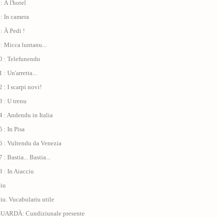
: À l'hotel
: In camera
: À Pedi !
: Micca luntanu...
0 : Telefunendu
: Un'arretta...
 : I scarpi novi!
 : U trenu
 : Andendu in Italia
 : In Pisa
6 : Vultendu da Venezia
: Bastia... Bastia...
 : In Aiacciu
ciu
ciu. Vucabulariu utile
GUARDÀ: Cundiziunale presente