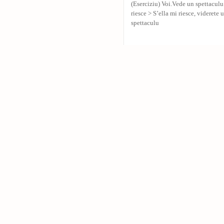
(Eserciziu) Voi.Vede un spettaculu.
riesce > S’ella mi riesce, viderete 
spettaculu