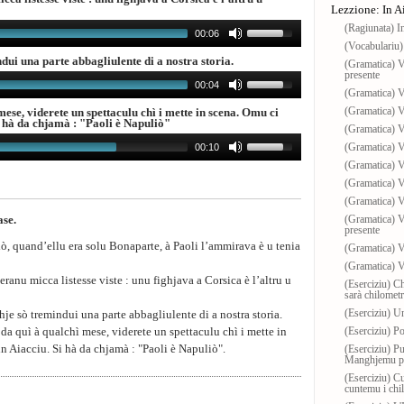
Lezzione: In A
(Ragiunata) I
00:06
(Vocabulariu) 
ndui una parte abbagliulente di a nostra storia.
(Gramatica)
presente
00:04
(Gramatica) 
(Gramatica) 
mese, viderete un spettaculu chì i mette in scena. Omu ci
Si hà da chjamà : "Paoli è Napuliò"
(Gramatica) 
(Gramatica) V
00:10
(Gramatica) 
(Gramatica) V
(Gramatica) 
ase.
(Gramatica) 
presente
ò, quand’ellu era solu Bonaparte, à Paoli l’ammirava è u tenia
(Gramatica) 
(Gramatica) 
ranu micca listesse viste : unu fighjava a Corsica è l’altru u
(Eserciziu) Ch
sarà chilometr
(Eserciziu) U
hje sò tremindui una parte abbagliulente di a nostra storia.
e da quì à qualchì mese, viderete un spettaculu chì i mette in
(Eserciziu) Po
in Aiacciu. Si hà da chjamà : "Paoli è Napuliò".
(Eserciziu) P
Manghjemu pu
(Eserciziu) Cu
cuntemu i chi