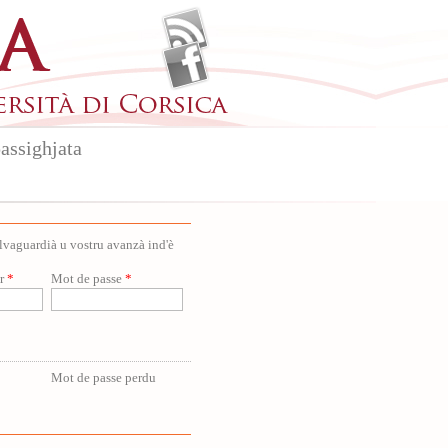
assighjata
salvaguardià u vostru avanzà ind'è
ur
*
Mot de passe
*
Mot de passe perdu