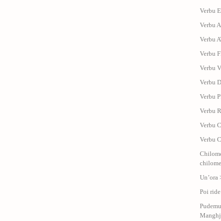
Verbu E
Verbu A
Verbu A
Verbu F
Verbu V
Verbu D
Verbu P
Verbu R
Verbu C
Verbu C
Chilome
chilomet
Un’ora 
Poi ride
Pudemu 
Manghj