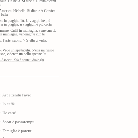
talia. Hè bella. Si dice > L'Italia dicenu
a
America. Hè bella. Si dice > A Corsica
 bella
se in piaghja. Tù. U viaghju hè più
 sì in piaghja, u viaghju hè più cortu
umane. Cullà in muntagna, vene cun tè.
 in muntagna, veneraghju cun tè
. Parte. subitu. > S’ellu ci vulia,
u
i.Vede un spettaculu. S’ella mi riesce
esce, viderete un bellu spettaculu
 Aiacciu. Stà à sente i dialoghi
: Aspettendu l'aviò
: In caffè
: Hè caru!
: Sport è passatempu
: Famiglia è parenti