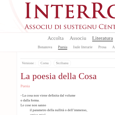
Skip to main content
Accolta
Associu
Literatura
Bonanova
Puesia
Isule literarie
Prosa
A
Versione :
Corsu
Sicilianu
La poesia della Cosa
Puesia
- La cosa non viene definita dal volume
o dalla forma.
Le cose non sanno
il parametro della nullità o dell’immenso,