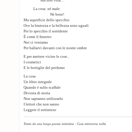
Ma non vola…
La cosa: né male
Né bene!
Ma superficie dello specchio
Ove la brutezza e la bellezza sono uguali
Per lo specchio il sorridente
È come il funereo
Noi ci veniamo
Per ballarvi davanti con le nostre ombre
E per mettere vicine le cose..
I cosmetici
E le bottiglie del profumo
La cosa
Un libro integrale
Quando è sullo scaffale
Diventa di storia
Non sapranno utilizzarlo
I lettori che non sanno
Leggere il sottinteso
Tratto da una lunga poesia intitolata : Cosa attraverso nulla