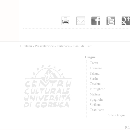
Cuntattu
-
Presentazione
-
Partenarii
-
Pianu di u situ
Lingue
Corsu
Francese
Talianu
Sardu
Catalanu
Purtughese
Maltese
Spagnolu
Sicilianu
Castillianu
Tutte e lingue
Réa