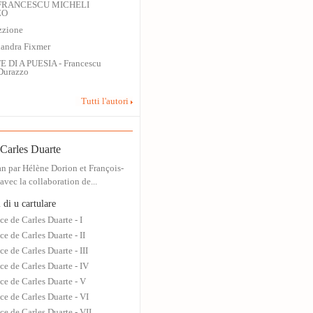
FRANCESCU MICHELI
ZO
zzione
andra Fixmer
E DI A PUESIA - Francescu
Durazzo
Tutti l'autori
 Carles Duarte
an par Hélène Dorion et François-
vec la collaboration de...
 di u cartulare
ce de Carles Duarte - I
ce de Carles Duarte - II
ce de Carles Duarte - III
ce de Carles Duarte - IV
ce de Carles Duarte - V
ce de Carles Duarte - VI
ce de Carles Duarte - VII