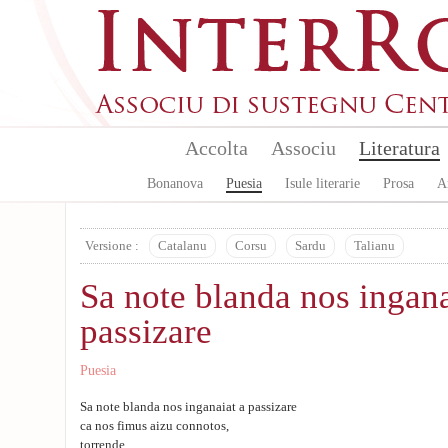
Skip to main content
Accolta
Associu
Literatura
Bonanova
Puesia
Isule literarie
Prosa
A
Versione :
Catalanu
Corsu
Sardu
Talianu
Sa note blanda nos ingana
passizare
Puesia
Sa note blanda nos inganaiat a passizare
ca nos fimus aizu connotos,
torrende