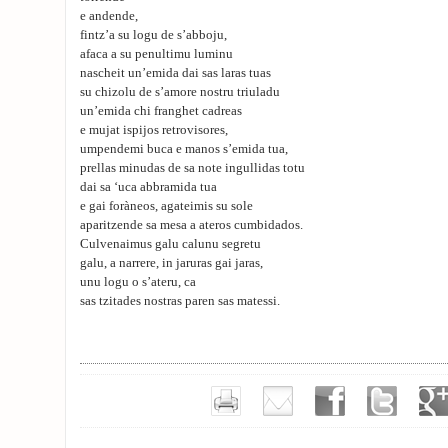
e andende,
fintz’a su logu de s’abboju,
afaca a su penultimu luminu
nascheit un’emida dai sas laras tuas
su chizolu de s’amore nostru triuladu
un’emida chi franghet cadreas
e mujat ispijos retrovisores,
umpendemi buca e manos s’emida tua,
prellas minudas de sa note ingullidas totu
dai sa ‘uca abbramida tua
e gai foràneos, agateimis su sole
aparitzende sa mesa a ateros cumbidados.
Culvenaimus galu calunu segretu
galu, a narrere, in jaruras gai jaras,
unu logu o s’ateru, ca
sas tzitades nostras paren sas matessi.