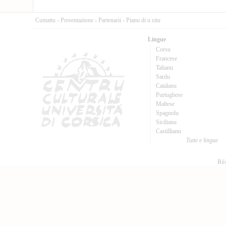
Cuntattu
-
Presentazione
-
Partenarii
-
Pianu di u situ
Lingue
Corsu
Francese
Talianu
Sardu
Catalanu
Purtughese
Maltese
Spagnolu
Sicilianu
Castillianu
Tutte e lingue
Réa